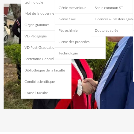
technologie
Génie mécanique
Socle commun ST
Mot de la doyenne
Génie Civil
Licences & Masters agrée
Organigrammes
Pétrochimie
Doctorat agrée
VD Pédagogie
Génie des procédés
VD Post-Graduation
Technologie
Secrétariat Géneral
Bibliothéque de la faculté
Comité scientifique
Conseil faculté