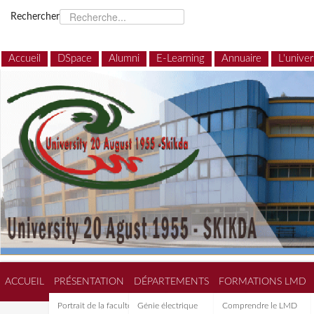
Rechercher
Accueil
DSpace
Alumni
E-Learning
Annuaire
L'univer
ACCUEIL
PRÉSENTATION
DÉPARTEMENTS
FORMATIONS LMD
Portrait de la faculté de
Génie électrique
Comprendre le LMD