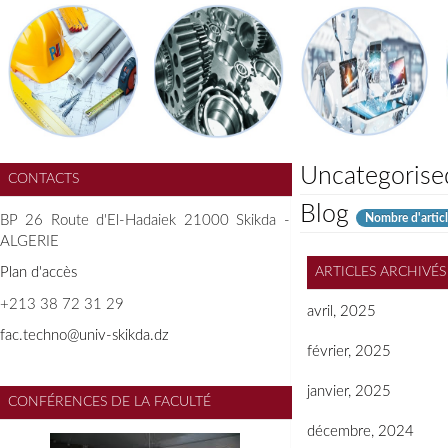
Uncategorise
CONTACTS
Blog
Nombre d'articl
BP 26 Route d'El-Hadaiek 21000 Skikda -
ALGERIE
Plan d'accès
ARTICLES ARCHIVÉS
+213 38 72 31 29
avril, 2025
f
ac.techno@univ-skikda.dz
février, 2025
janvier, 2025
CONFÉRENCES DE LA FACULTÉ
décembre, 2024