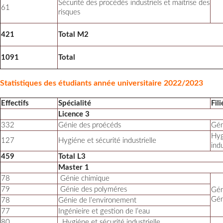
Sécurité des procédés industriels et maitrise des
61
risques
421
Total M2
1091
Total
Statistiques des étudiants année universitaire 2022/2023
Effectifs
Spécialité
Fili
Licence 3
332
Génie des proécéds
Gén
Hy
127
Hygiéne et sécurité industrielle
indu
459
Total L3
Master 1
78
Génie chimique
79
Génie des polyméres
Gén
Gén
78
Génie de l’environement
77
Ingénieire et gestion de l’eau
80
Hygiéne et sécurité industrielle