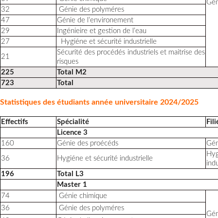
Gén
32
Génie des polyméres
47
Génie de l’environement
29
Ingénieire et gestion de l’eau
27
Hygiéne et sécurité industrielle
Sécurité des procédés industriels et maitrise des
21
risques
225
Total M2
723
Total
Statistiques des étudiants année universitaire 2024/2025
Effectifs
Spécialité
Fili
Licence 3
160
Génie des proécéds
Gén
Hy
36
Hygiéne et sécurité industrielle
indu
196
Total L3
Master 1
74
Génie chimique
36
Génie des polyméres
Gén