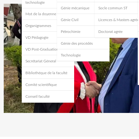
technologie
Génie mécanique
Socle commun ST
Mot de la doyenne
Génie Civil
Licences & Masters agrée
Organigrammes
Pétrochimie
Doctorat agrée
VD Pédagogie
Génie des procédés
VD Post-Graduation
Technologie
Secrétariat Géneral
Bibliothéque de la faculté
Comité scientifique
Conseil faculté