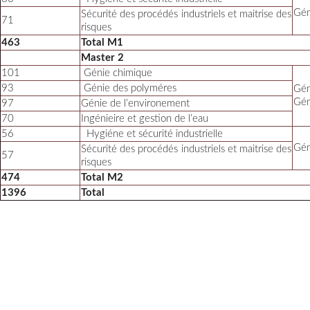
Gén
Sécurité des procédés industriels et maitrise des
71
risques
463
Total M1
Master 2
101
Génie chimique
93
Génie des polyméres
Gén
Gén
97
Génie de l’environement
70
Ingénieire et gestion de l’eau
56
Hygiéne et sécurité industrielle
Gén
Sécurité des procédés industriels et maitrise des
57
risques
474
Total M2
1396
Total