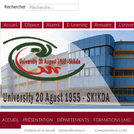
Rechercher
Accueil
DSpace
Alumni
E-Learning
Annuaire
L'univer
ACCUEIL
PRÉSENTATION
DÉPARTEMENTS
FORMATIONS LMD
Portrait de la faculté de
Génie électrique
Comprendre le LMD