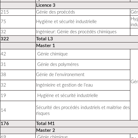
Licence 3
215
Génie des proécéds
Gén
Hy
75
Hygiéne et sécurité industrielle
indu
32
Ingénieur: Génie des procédés chimiques
322
Total L3
Master 1
42
Génie chimique
31
Génie des polyméres
38
Génie de l’environement
Gén
32
Ingénieire et gestion de l’eau
19
Hygiéne et sécurité industrielle
Sécurité des procédés industriels et maitrise des
14
risques
176
Total M1
Master 2
69
Génie chimique