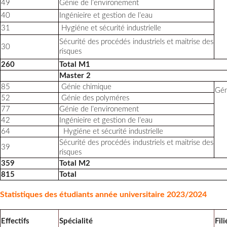
49
Génie de l’environement
40
Ingénieire et gestion de l’eau
31
Hygiéne et sécurité industrielle
Sécurité des procédés industriels et maitrise des
30
risques
260
Total M1
Master 2
85
Génie chimique
Gén
52
Génie des polyméres
77
Génie de l’environement
42
Ingénieire et gestion de l’eau
64
Hygiéne et sécurité industrielle
Sécurité des procédés industriels et maitrise des
39
risques
359
Total M2
815
Total
Statistiques des étudiants année universitaire 2023/2024
Effectifs
Spécialité
Fili