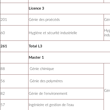
Licence 3
201
Génie des proécéds
Gén
Hy
60
Hygiéne et sécurité industrielle
indu
261
Total L3
Master 1
88
Génie chimique
56
Génie des polyméres
Gén
82
Génie de l’environement
57
Ingénieire et gestion de l’eau