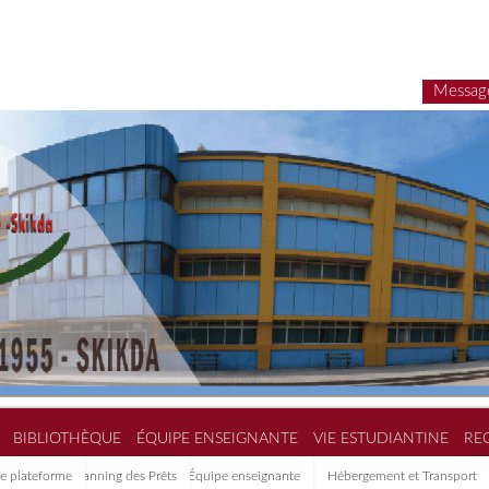
E-LEARNING
BIBLIOTHÈQUE
ÉQUIPE
Ancienne plateforme
Planning des Prêts
É