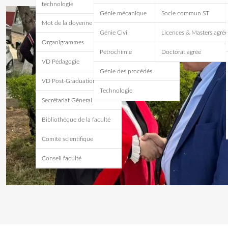
technologie
Génie mécanique
Socle commun ST
Mot de la doyenne
Génie Civil
Licences & Masters agrée
Organigrammes
Pétrochimie
Doctorat agrée
VD Pédagogie
Génie des procédés
VD Post-Graduation
Technologie
Secrétariat Géneral
Bibliothéque de la faculté
Comité scientifique
Conseil faculté