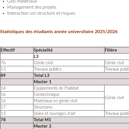
Géo-matériaux
Management des projets
Interaction sol structure et risques
Statistiques des étudiants année universitaire 2025/2026
Effectif
Spécialité
Filière
L3
76
Génie civil
Génie civil
13
Travaux publics
Travaux publi
89
Total L3
Master 1
14
Equipements de l’habitat
16
Géotechnique
Génie civil
16
Matériaux en génie civil
17
Structures
15
Voies et ouvrages d’art
Travaux publi
78
Total M1
Master 2