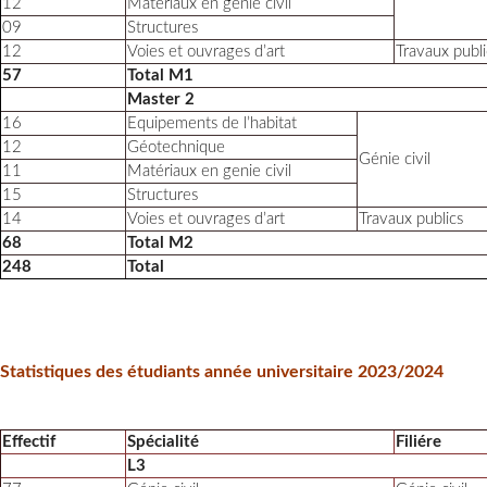
12
Matériaux en génie civil
09
Structures
12
Voies et ouvrages d’art
Travaux publi
57
Total M1
Master 2
16
Equipements de l’habitat
12
Géotechnique
Génie civil
11
Matériaux en genie civil
15
Structures
14
Voies et ouvrages d’art
Travaux publics
68
Total M2
248
Total
Statistiques des étudiants année universitaire 2023/2024
Effectif
Spécialité
Filiére
L3