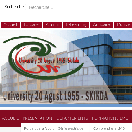
Rechercher
Accueil
DSpace
Alumni
E-Learning
Annuaire
L'univer
ACCUEIL
PRÉSENTATION
DÉPARTEMENTS
FORMATIONS LMD
Portrait de la faculté de
Génie électrique
Comprendre le LMD