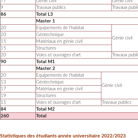
77
Génie civil
Génie civil
9
Travaux publics
Travaux publi
86
Total L3
Master 1
20
Equipements de l’habitat
20
Géotechnique
Génie civil
15
Matériaux en génie civil
15
Structures
20
Voies et ouvrages d’art
Travaux publi
90
Total M1
Master 2
20
Equipements de l’habitat
13
Géotechnique
Génie civil
17
Matériaux en genie civil
19
Structures
15
Voies et ouvrages d’art
Travaux publics
84
Total M2
260
Total
Statistiques des étudiants année universitaire 2022/2023