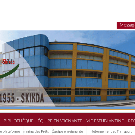
E-LEARNING
BIBLIOTHÈQUE
ÉQUIPE
Ancienne plateforme
Planning des Prêts
É