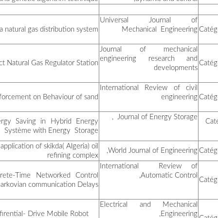
رواينية غاندي
Ov
Study of Or
ميساوي صبرينة
Efficient Energy Scheduli
بوعكاز عبد الرؤوف
Analysis of risk and the Stren
ايت اوفروخ لويزة
Improved Mode-Dependent 
مطلاوي اسماعين