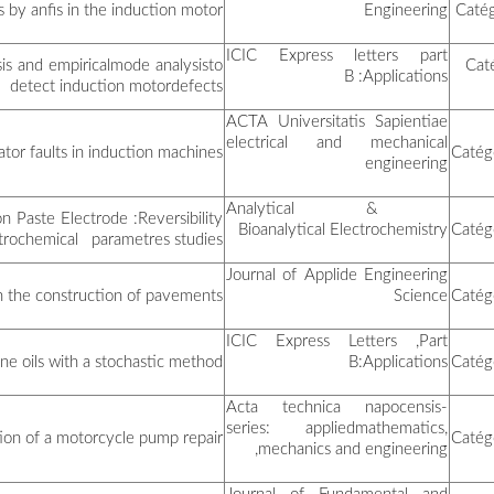
طالبي نبيل
Application of the combinati
رمضان أحمد
A bay
Determination of Hg(II) by t
حضنين سلمى
بلخضر لبنة
بن زايد لامية
Mode
تمالوسي نعيمة