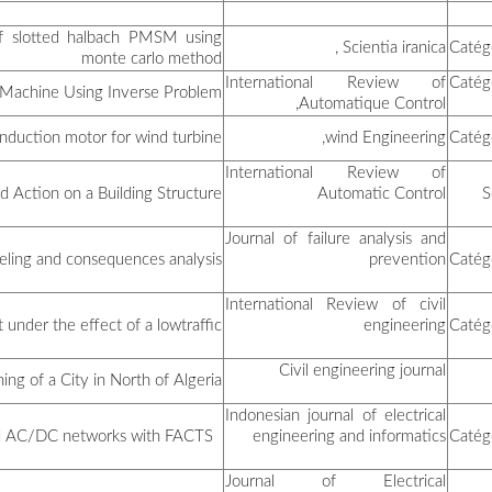
Multi-objective optimizati
بولكزة ابتسام
لعداسية هنية
Firefly Algorithm 
وناس علي
شاكر كريمة
µ-Synthesis Co
بخوش سلوى
Fire and explosion ri
موجاري مروة
Comparative study
بوصبيعة بدر الدين
Nonlinear
عياشي بلال