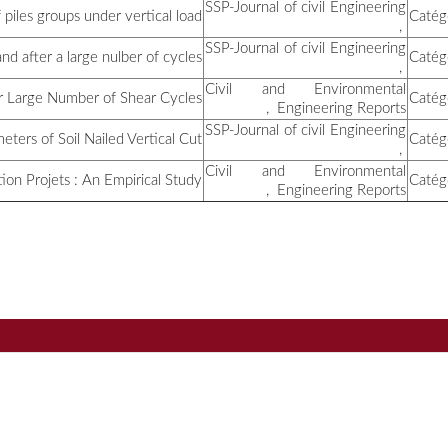
حوسو نورة
بلعيون آسيا
Estima
Numerical Modeling of the
بن عيون فضيلة
صالحي روميساء
T