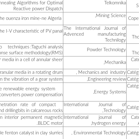
A hybrid formulation betzee
لعوافي فريدة
نذير عبد الرحمان
An experimental val
سباغ توفيق
Optimisation of penetration 
دردور فاطمة الزهراء
Digital study of the th
طيار سمية
قريقة وفاء
The mode
Fractional –order model re
جبري سهام
Taguchi optimization and
خنطوط عبد القادر
An inverse problem methodo
خليفة موسى
بوصوف ابتسام
Une