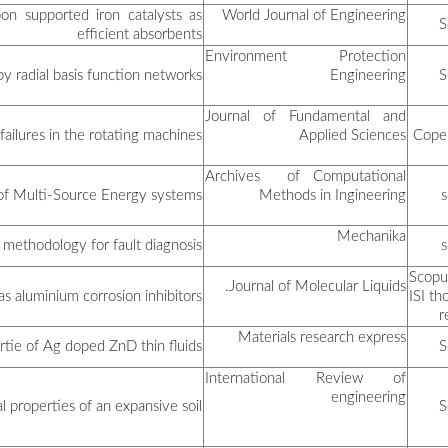
Removal of Cr(VI) from aqu
دردور كريمة
جبري نجاة
بن ساسي محمود:
قعبور أمينة
مذكور مليكة
Transformat
علال حمزة
Computation
لقوي فواز
Eff
جويمع سارة