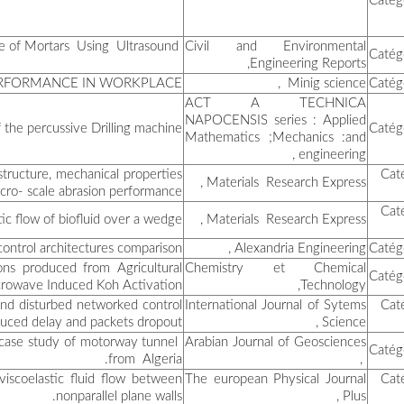
بوالزوالغ سمير
خالدي نصيرة
عمراني مراد
WELL-BEING AT W
رابوش زينة
Opti
Fe based (W,Ti)C
EA
S and 
لخضاري شيد
مرابط عياش شهرة
Analytical AD
بن ساسي شيماء
STPA and Bowtie risk analys
Removal of Methylene Blue
كحول ابتسام
Improuved robust H
stabili
∞
نفير نور الدين
3D numerical study of tow 
نفلة جميل
Duan-Rach modified Adomia
قحقاح منير