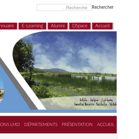
Rechercher
nnuaire
E-Learning
Alumni
DSpace
Accueil
IONS LMD
DÉPARTEMENTS
PRÉSENTATION
ACCUEIL