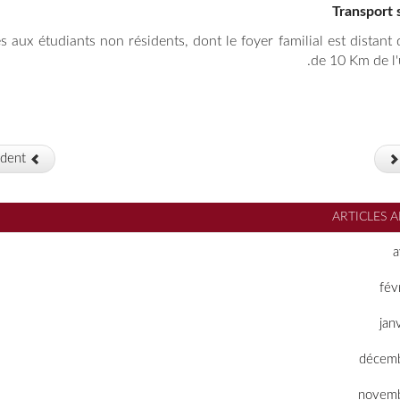
Transport 
s aux étudiants non résidents, dont le foyer familial est distant 
de 10 Km de l'u
dent
ARTICLES 
a
fév
jan
décemb
novemb