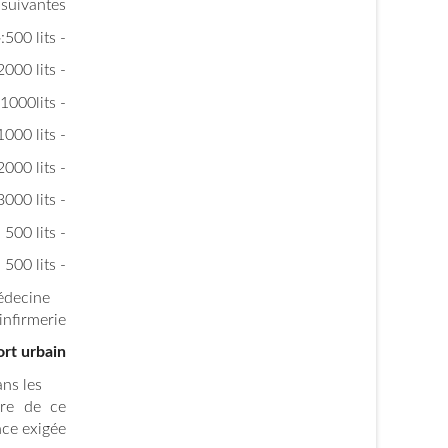
suivantes :
- La résidence universitaire « les frères Bouhadja »:500 lits
- La résidence universitaire El Hadaeik I: 2000 lits
- La résidence universitaire El Hadaeik II: 1000lits
- La résidence universitaire El Hadaeik III: 1000 lits
- La résidence universitaire El Hadaeik IV: 2000 lits
- La résidence universitaire El Hadaeik V: 3000 lits
- La résidence universitaire Azzaba I: 500 lits
- La résidence universitaire Azzaba II: 500 lits
édecine
nfirmerie.
ort urbain
ns les
ère de ce
ce exigée.