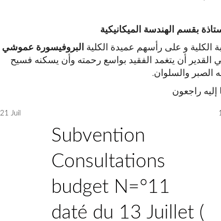
تاذة بقسم الهندسة الميكانيكية
 الكلية و على رأسهم عميدة الكلية
البروفيسورة عموشي
ي القدير أن يتغمد الفقيد بواسع رحمته وأن يسكنه فسيح
له الصبر والسلوان
نا إليه راجعون
21 Juil
Subvention
Consultations
budget N=°11
daté du 13 Juillet (