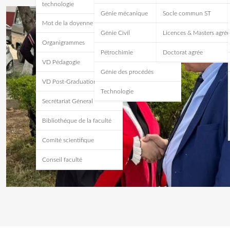
technologie
Génie mécanique
Socle commun ST
Mot de la doyenne
Génie Civil
Licences & Masters agrée
Organigrammes
Pétrochimie
Doctorat agrée
VD Pédagogie
Génie des procédés
VD Post-Graduation
Technologie
Secrétariat Géneral
Bibliothéque de la faculté
Comité scientifique
Conseil faculté