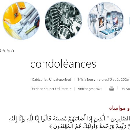
05 Aoû
condoléances
Catégorie :
Uncategorised
Mis à jour : mercredi 5 août 202
Écrit par Super Utilisateur
Affichages : 501
05 A
و مواساة
⁦⁩⁩ ذِينَ إِذَا أَصَابَتْهُمْ مُصِيبَةٌ قَالُوا إِنَّا لِلَّهِ وَإِنَّا إِلَيْهِ
ْ رَبِّهِمْ وَرَحْمَةٌ وَأُولَئِكَ هُمُ الْمُهْتَدُونَ