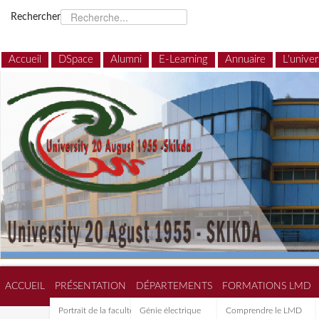
Rechercher
Accueil
DSpace
Alumni
E-Learning
Annuaire
L'univer
ACCUEIL
PRÉSENTATION
DÉPARTEMENTS
FORMATIONS LMD
Portrait de la faculté de
Génie électrique
Comprendre le LMD