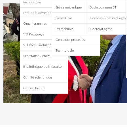
technologie
Génie mécanique
Socle commun ST
Mot de la doyenne
Génie Civil
Licences & Masters agrée
Organigrammes
Pétrochimie
Doctorat agrée
VD Pédagogie
Génie des procédés
VD Post-Graduation
Technologie
Secrétariat Géneral
Bibliothéque de la faculté
Comité scientifique
Conseil faculté