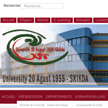
Rechercher
Accueil
DSpace
Alumni
E-Learning
Annuaire
L'univer
ACCUEIL
PRÉSENTATION
DÉPARTEMENTS
FORMATIONS LMD
Portrait de la faculté de
Génie électrique
Comprendre le LMD