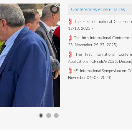
Conférences et séminaires
The First International Conferen
12-13, 2025
)
The fifth International Conference
25, November 25-27, 2025)
The first International Confe
Applications (ICREEEA-2025, Decemb
th
4
International Symposium on Co
November 04–05, 2024)