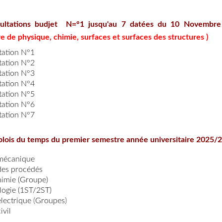
ultations budjet N=°1 jusqu'au 7 datées du 10 Novembr
re de physique, chimie, surfaces et surfaces des structures )
tation N°1
tation N°2
tation N°3
tation N°4
tation N°5
tation N°6
tation N°7
lois du temps du premier semestre année universitaire 2025/
mécanique
des procédés
himie
(Groupe)
ogie (
1ST
/
2ST
)
électrique
(
Groupes
)
ivi
l