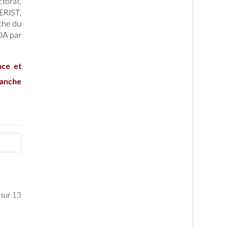
torat,
CERIST,
rche du
DA par
nce et
manche
 sur 13