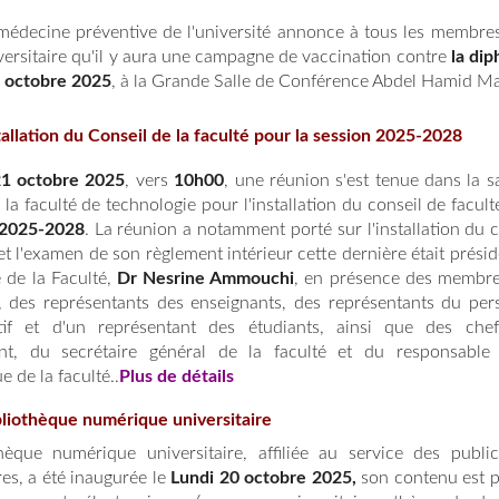
 médecine préventive de l'université annonce à tous les membres
iversitaire qu'il y aura une campagne de vaccination contre
la dip
3 octobre 2025
, à la Grande Salle de Conférence Abdel Hamid Ma
tallation du Conseil de la faculté pour la session 2025-2028
21 octobre 2025
, vers
10h00
, une réunion s'est tenue dans la s
la faculté de technologie pour l'installation du conseil de facul
 2025-2028
. La réunion a notamment porté sur l'installation du c
et l'examen de son règlement intérieur cette dernière était prési
 de la Faculté,
Dr Nesrine Ammouchi
, en présence des membre
, des représentants des enseignants, des représentants du per
atif et d'un représentant des étudiants, ainsi que des che
nt, du secrétaire général de la faculté et du responsable
e de la faculté..
Plus de détails
bliothèque numérique universitaire
hèque numérique universitaire, affiliée au service des public
res, a été inaugurée le
Lundi 20 octobre 2025,
son contenu est p