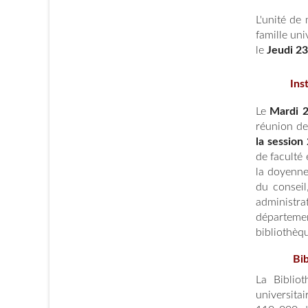
L'unité de
famille un
le
Jeudi 2
Ins
Le
Mardi 
réunion de 
la session
de faculté 
la doyenne
du conseil
administr
départeme
bibliothèqu
Bi
La Bibliot
universitai