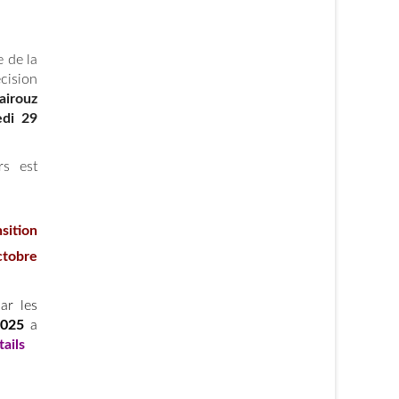
e de la
écision
Fairouz
edi 29
rs est
sition
ctobre
ar les
2025
a
tails