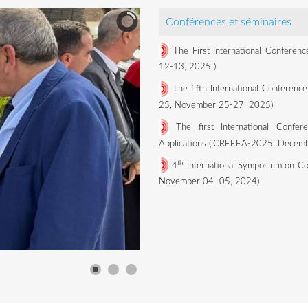
Conférences et séminaires
The First International Conferen
12-13, 2025
)
The fifth International Conference
25, November 25-27, 2025)
The first International Confe
Applications (ICREEEA-2025, Decemb
th
4
International Symposium on Co
November 04–05, 2024)