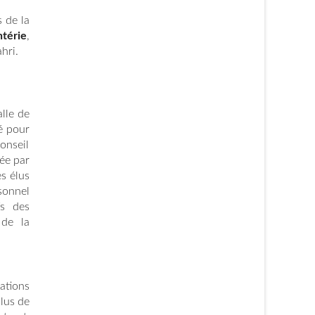
 de la
htérie
,
hri.
alle de
té pour
onseil
dée par
s élus
sonnel
fs des
 de la
ations
lus de