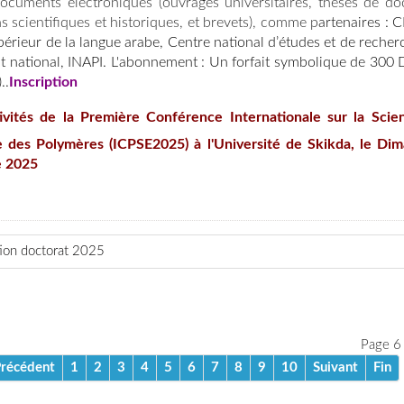
cuments électroniques (ouvrages universitaires, thèses de doc
s scientifiques et historiques, et brevets), comme p
artenaires : 
périeur de la langue arabe, Centre national d’études et de reche
national, INAPI. L'abonnement : Un forfait symbolique de 300 
..
Inscription
ivités de la Première Conférence Internationale sur la Scie
ie des Polymères (ICPSE2025) à l'Université de Skikda, le Di
e 2025
tion doctorat 2025
Page 6
récédent
1
2
3
4
5
6
7
8
9
10
Suivant
Fin