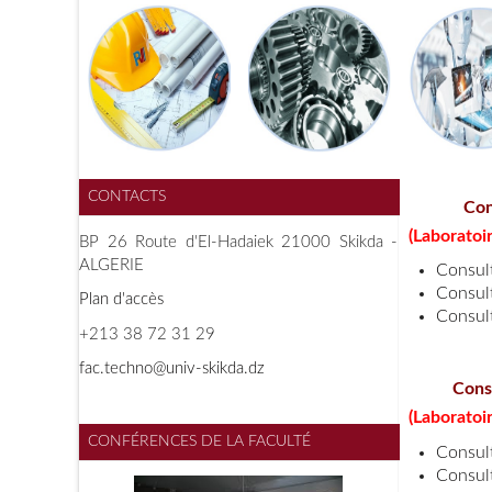
CONTACTS
Co
(Laboratoi
BP 26 Route d'El-Hadaiek 21000 Skikda -
ALGERIE
Consul
Consul
Plan d'accès
Consul
+213 38 72 31 29
f
ac.techno@univ-skikda.dz
Cons
(Laboratoi
CONFÉRENCES DE LA FACULTÉ
Consul
Consul