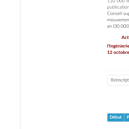
110 000 do
publication
Conseil su
mouvement 
an (30 000)
Act
l'Ingénier
12 octobr
Reinscrip
Début
P