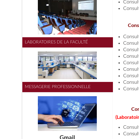
Consul
Consul
Cons
Consul
LABORATOIRES DE LA FACULTÉ
Consul
Consul
Consul
Consul
Consul
Consul
Consul
MESSAGERIE PROFESSIONNELLE
Consul
Co
(Laboratoi
Consul
Consul
Gmail