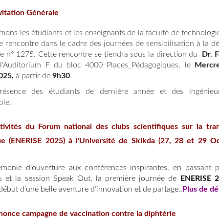
vitation Générale
ons les étudiants et les enseignants de la faculté de technologi
e rencontre dans le cadre des journées de sensibilisation à la d
lle n° 1275. Cette rencontre se tiendra sous la direction du
Dr. 
 l'Auditorium F du bloc 4000 Places_Pédagogiques, le
Mercr
025,
à partir de
9h30
.
résence des étudiants de dernière année et des ingénieu
ble.
ivités du Forum national des clubs scientifiques sur la tran
ue (ENERISE 2025) à l'Université de Skikda (27, 28 et 29 O
monie d’ouverture aux conférences inspirantes, en passant p
s et la session Speak Out, la première journée de
ENERISE 
ébut d’une belle aventure d’innovation et de partage..
Plus de dé
once campagne de vaccination contre la diphtérie