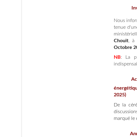
In
Nous inform
tenue d'un
ministérie
Chouit
, à
Octobre 2
NB
: La p
indispensa
Act
énergétiq
2025)
De la céré
discussion
marqué le d
Ann