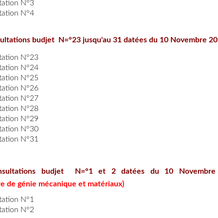
tation N°3
tation N°4
ultations budjet N=°23 jusqu'au 31 datées du 10 Novembre 2
tation N°23
tation N°24
tation N°25
tation N°26
tation N°27
tation N°28
tation N°29
tation N°30
tation N°31
nsultations budjet N=°1 et 2 datées du 10 Novembre
re de génie mécanique et matériaux)
tation N°1
tation N°2