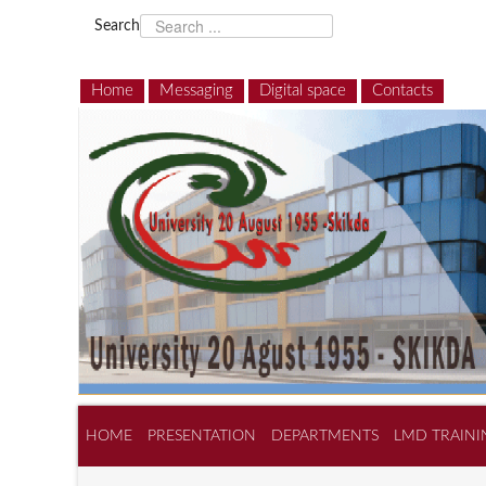
Search
Home
Messaging
Digital space
Contacts
HOME
PRESENTATION
DEPARTMENTS
LMD TRAINI