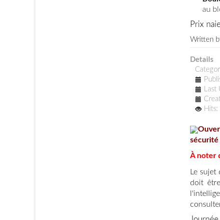
au bl
Prix nai
Written 
Details
Catego
Publ
Last
Crea
Hits
Ouver
sécurité
À noter 
Le sujet
doit êtr
l'intelli
consult
Journée 