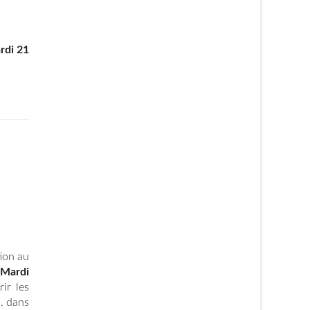
rdi 21
tion au
Mardi
ir les
. dans