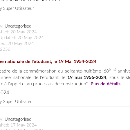
by
Super Utilisateur
ry:
Uncategorised
ished: 20 May 2024
 Updated: 20 May 2024
ted: 20 May 2024
: 2256
e nationale de l'étudiant, le 19 Mai 1954-2024
ème)
cadre
de la
commémoration du soixante-huitième (68
annive
urnée nationale de l'étudiant, le
19 mai 1956-2024
, sous le s
e à l'appel et au processus de construction".
.
Plus de détails
2024
by
Super Utilisateur
ry:
Uncategorised
ished: 17 May 2024