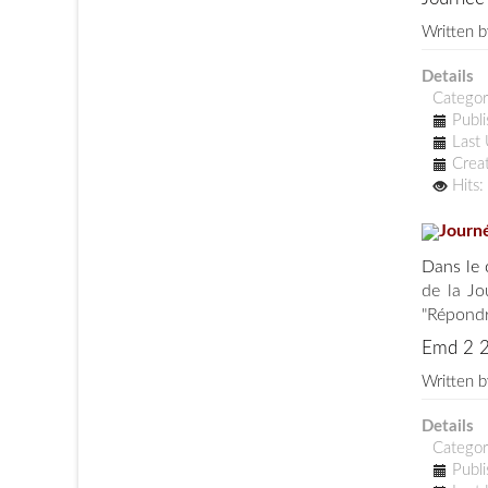
Written 
Details
Catego
Publ
Last
Crea
Hits
Journé
Dans le 
de la Jo
"Répondr
Emd 2 
Written 
Details
Catego
Publ