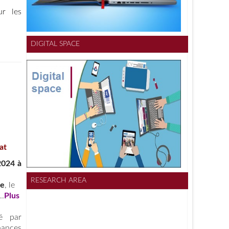
r les
DIGITAL SPACE
at
2024 à
RESEARCH AREA
ne
, le
..
Plus
té par
nances