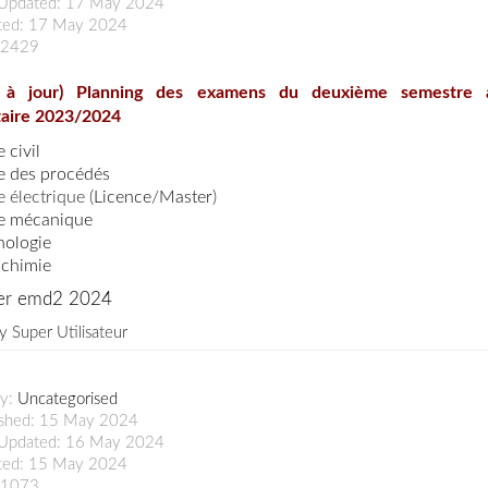
 Updated: 17 May 2024
ted: 17 May 2024
: 2429
 à jour) Planning des examens du deuxième semestre 
taire 2023/2024
 civil
e des procédés
 électrique (
Licence
/
Master
)
e mécanique
nologie
ochimie
er emd2 2024
by
Super Utilisateur
ry:
Uncategorised
ished: 15 May 2024
 Updated: 16 May 2024
ted: 15 May 2024
: 1073