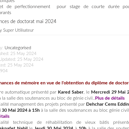
tifiques
et de perfectionnement pour stage de courte durée pou
orants
nces de doctorat mai 2024
by
Super Utilisateur
ry:
Uncategorised
ished: 25 May 2024
 Updated: 25 May 2024
ted: 25 May 2024
: 904
nances de mémoire en vue de l'obte
ntion du diplôme de doctor
ère automatique présenté par
Kared Saber
, le
Mercredi 29 Mai 
 la salle des soutenances au bloc de génie civil..
Plus de détails
ialité management des projets présenté par
Dehchar Cems Eddi
i 30 Mai 2024 à 15h
à la salle des soutenances au bloc génie civil
étails
ialité technique de réhabilitation de vieux bâtis présen
eknafet Nabil
le
Jeudi 30 Mai 2024
à
10h
à la salle des soute