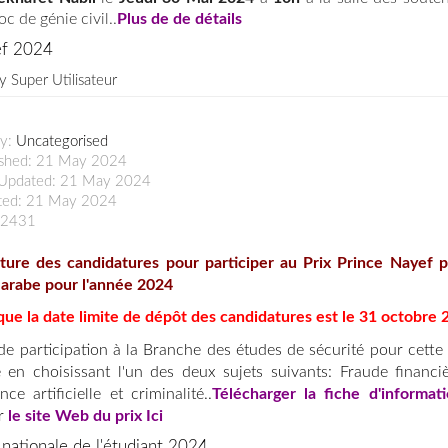
oc de génie civil..
Plus de de détails
ef 2024
by
Super Utilisateur
ry:
Uncategorised
ished: 21 May 2024
 Updated: 21 May 2024
ted: 21 May 2024
: 2431
ture des candidatures pour participer au Prix Prince Nayef p
 arabe pour l'année 2024
que la date limite de dépôt des candidatures est le 31 octobre 
 de participation à la Branche des études de sécurité pour cette
e en choisissant l'un des deux sujets suivants:
Fraude financi
gence artificielle et criminalité..
Télécharger la fiche d'informat
er
le site Web du prix Ici
nationale de l'étudiant 2024