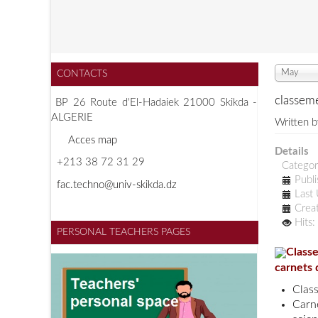
May
CONTACTS
classeme
BP 26 Route d'El-Hadaiek 21000 Skikda -
ALGERIE
Written 
A
cces map
Details
+213 38 72 31 29
Catego
Publ
f
ac.techno@univ-skikda.dz
Last
Crea
Hits
PERSONAL TEACHERS PAGES
Class
carnets
Class
Carn