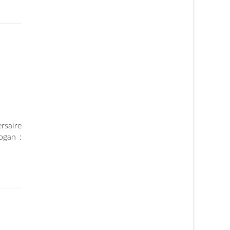
rsaire
logan :