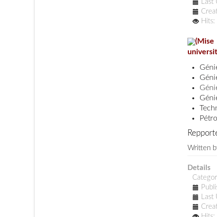
Last
Crea
Hits
(Mise
universi
Génie
Géni
Génie
Géni
Tech
Pétr
Repport
Written 
Details
Catego
Publ
Last
Crea
Hits