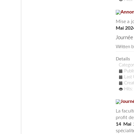
Annonc
Mise a j
Mai 202
Journée 
Written 
Details
Catego
Publ
Last
Crea
Hits
Journé
La facul
profit d
14 Mai 
spéciali