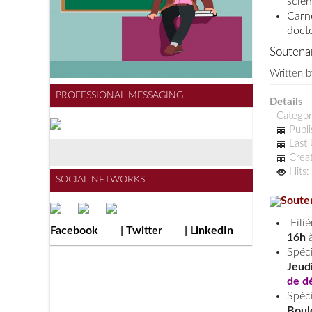
scien
Carn
doct
Soutena
Written 
PROFESSIONAL MESSAGING
Details
Catego
Publ
Last
Crea
Hits
SOCIAL NETWORKS
Soute
Fili
Facebook
|
Twitter
|
LinkedIn
16h
à
Spéc
Jeud
de d
Spéc
Boul