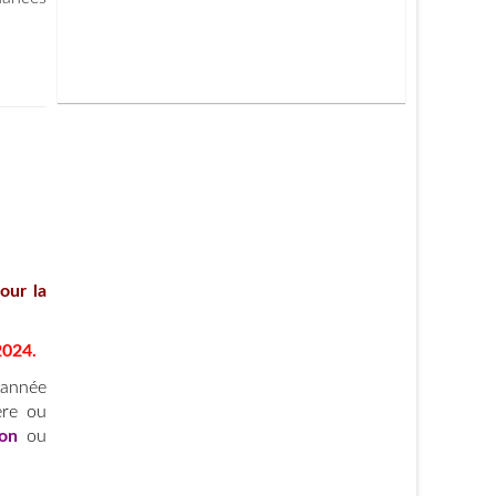
our la
2024.
 année
ère ou
ion
ou