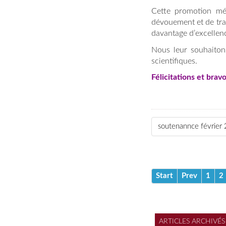
Cette promotion mér
dévouement et de tra
davantage d’excellenc
Nous leur souhaitons
scientifiques.
Félicitations et bravo
soutenannce février
Start
Prev
1
2
ARTICLES ARCHIVÉS