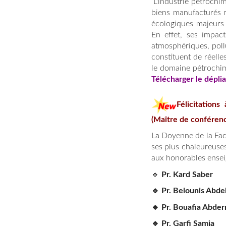
L'industrie pétrochi
biens manufacturés m
écologiques majeurs 
En effet, ses impac
atmosphériques, pollu
constituent de réell
le domaine pétrochi
Télécharger le dépli
Félicitations
(Maître de conférenc
La
Doyenne de la Fac
ses plus chaleureuses 
aux honorables ensei
🔹
Pr. Kard Saber
🔹 Pr. Belounis Abde
🔹 Pr. Bouafia Abder
🔹 Pr. Garfi Samia