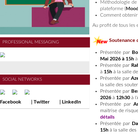
Méthodologie de 
plateforme (
Mood
Comment obtenir l
Au profit de tous les
Soutenance d
PROFESSIONAL MESSAGING
Présentée par
Bou
Mai
2026 à 15h
à
Présentée par
Rah
à
15h
à la salle d
Présentée par
Az
SOCIAL NETWORKS
la salle des soute
Présentée par
Be
2026
à
12h30
à l'
Facebook
|
Twitter
|
LinkedIn
Présentée par
A
maitrise de risqu
détails
Présentée par
Da
15h
à la salle des