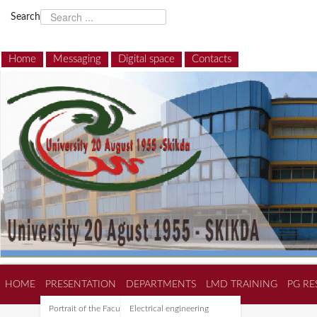
Search
Home
Messaging
Digital space
Contacts
HOME
PRESENTATION
DEPARTMENTS
LMD TRAINING
PG RE
Portrait of the Faculty of
Electrical engineering