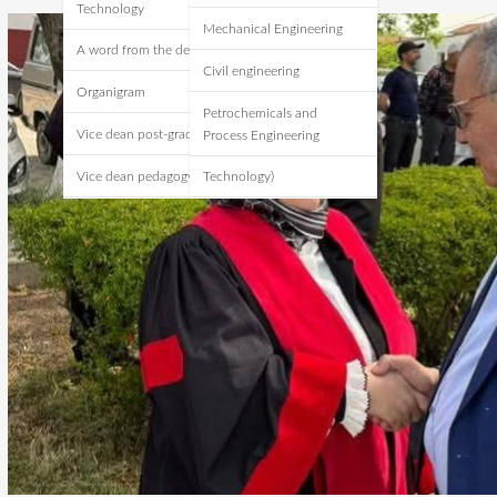
Technology
Mechanical Engineering
A word from the dean
Civil engineering
Organigram
Petrochemicals and
Vice dean post-graduate
Process Engineering
Vice dean pedagogy
Technology)