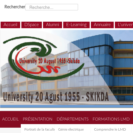
Rechercher
Accueil
DSpace
Alumni
E-Learning
Annuaire
L'univer
ACCUEIL
PRÉSENTATION
DÉPARTEMENTS
FORMATIONS LMD
Portrait de la faculté de
Génie électrique
Comprendre le LMD