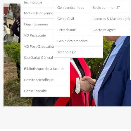
technologie
Génie mécanique
Socle commun ST
Mot de la doyenne
Génie Civil
Licences & Masters agrée
Organigrammes
Pétrochimie
Doctorat agrée
VD Pédagogie
Génie des procédés
VD Post-Graduation
Technologie
Secrétariat Géneral
Bibliothéque de la faculté
Comité scientifique
Conseil faculté