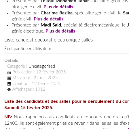
Présentée par
Lekoui Mohamed Tahar
spécialité génie civi
bloc génie civil..
Plus de détails
Présentée par
Charime Razika
, spécialité génie civil, le
Sa
génie civil..
Plus de
détails
Présentée par
Madi Said
, spécialité électromécanique, le
génie électrique
..
Plus de détails
Liste candidat doctorat électronique salles
Écrit par
Super Utilisateur
Détails
Catégorie :
Uncategorised
Publication : 12 février 2025
Mis à jour : 22 mai 2025
Création : 12 février 2025
Affichages : 1912
L
iste des candidats et des salles pour le déroulement du con
Samedi 15 février 2025.
NB:
Nous rappelons aux candidats au concours doctoral qu'i
12h00. Ils sont également priés de revenir dans les salles d'