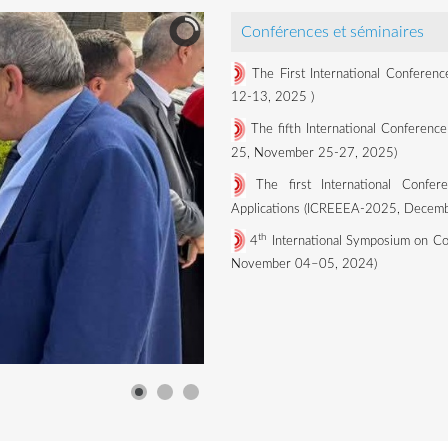
Conférences et séminaires
The First International Conferen
12-13, 2025
)
The fifth International Conference
25, November 25-27, 2025)
The first International Confe
Applications (ICREEEA-2025, Decemb
th
4
International Symposium on Co
November 04–05, 2024)