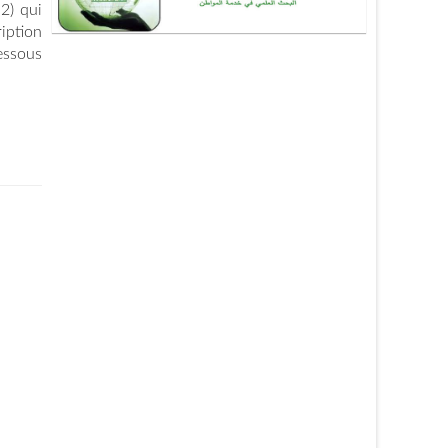
2) qui
ription
essous