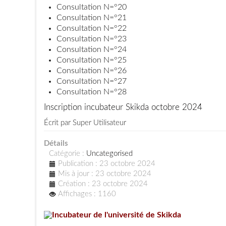
Consultation N=°20
Consultation N=°21
Consultation N=°22
Consultation N=°23
Consultation N=°24
Consultation N=°25
Consultation N=°26
Consultation N=°27
Consultation N=°28
Inscription incubateur Skikda octobre 2024
Écrit par
Super Utilisateur
Détails
Catégorie :
Uncategorised
Publication : 23 octobre 2024
Mis à jour : 23 octobre 2024
Création : 23 octobre 2024
Affichages : 1160
Incubateur de l'université de Skikda