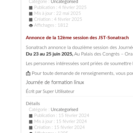
Catégorie :
Uncategorised
Publication : 4 février 2025
Mis à jour : 22 mai 2025
Création : 4 février 2025
Affichages : 1812
Annonce de la 12ème session des JST-Sonatrach
Sonatrach annonce la douzième session des Journées 
Du 23 au 25 juin 2025,
Au Palais des Congrès – Or
Les personnes intéressées sont priées de soumettre l
📩 Pour toute demande de renseignements, vous pou
Journée de formation linux
Écrit par
Super Utilisateur
Détails
Catégorie :
Uncategorised
Publication : 15 février 2024
Mis à jour : 15 février 2024
Création : 15 février 2024