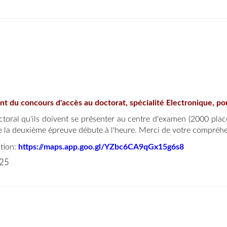
ent du concours d'accès au doctorat, spécialité Electronique, po
ral qu'ils doivent se présenter au centre d'examen (2000 place
ue la deuxième épreuve débute à l'heure. Merci de votre compréhe
ition:
https://maps.app.goo.gl/YZbc6CA9qGx15g6s8
025