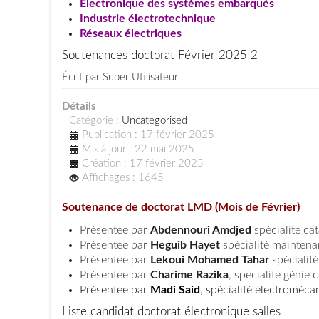
Électronique des systèmes embarqués
Industrie électrotechnique
Réseaux électriques
Soutenances doctorat Février 2025 2
Écrit par
Super Utilisateur
Détails
Catégorie :
Uncategorised
Publication : 17 février 2025
Mis à jour : 22 mai 2025
Création : 17 février 2025
Affichages : 1645
Soutenance de doctorat LMD (Mois de Février)
Présentée par
Abdennouri Amdjed
spécialité cat
Présentée par
Heguib Hayet
spécialité maintena
Présentée par
Lekoui Mohamed Tahar
spécialité
Présentée par
Charime Razika
, spécialité génie c
Présentée par
Madi Said
, spécialité électroméca
Liste candidat doctorat électronique salles