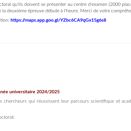
ral qu'ils doivent se présenter au centre d'examen (2000 place
ue la deuxième épreuve débute à l'heure. Merci de votre compréhe
ition:
https://maps.app.goo.gl/YZbc6CA9qGx15g6s8
nnée universitaire 2024/2025
 chercheurs qui réussissent leur parcours scientifique et aca
octorat: