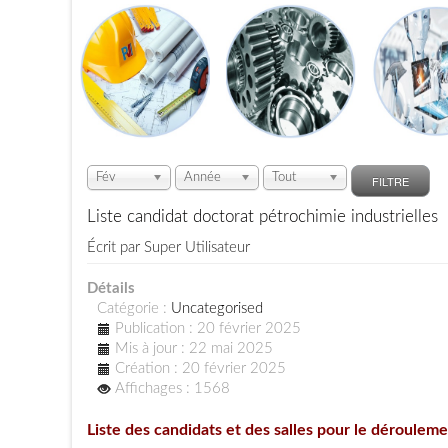
Fév
Année
Tout
FILTRE
Liste candidat doctorat pétrochimie industrielles
Écrit par
Super Utilisateur
Détails
Catégorie :
Uncategorised
Publication : 20 février 2025
Mis à jour : 22 mai 2025
Création : 20 février 2025
Affichages : 1568
L
iste des candidats et des salles pour le dérouleme