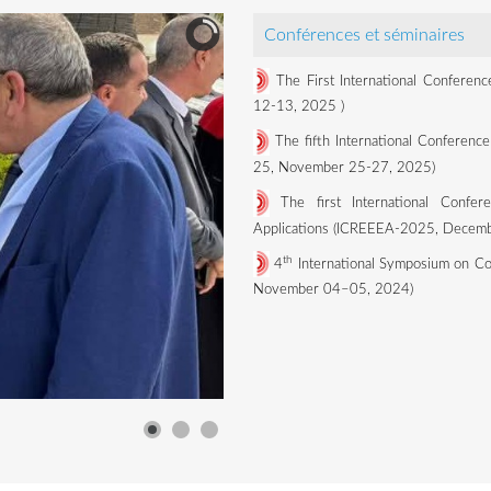
Conférences et séminaires
The First International Conferen
12-13, 2025
)
The fifth International Conference
25, November 25-27, 2025)
The first International Confe
Applications (ICREEEA-2025, Decemb
th
4
International Symposium on Co
November 04–05, 2024)