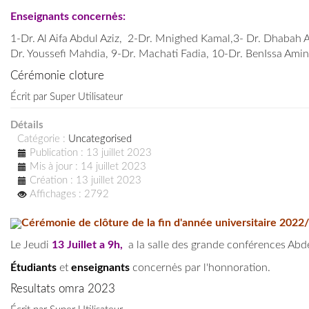
Enseignants concernės:
1-Dr. Al Aifa Abdul Aziz, 2-
Dr. Mnighed Kamal,3-
Dr. Dhabah A
Dr. Youssefi Mahdia, 9-
Dr. Machati Fadia, 10-
Dr. BenIssa Ami
Cérémonie cloture
Écrit par
Super Utilisateur
Détails
Catégorie :
Uncategorised
Publication : 13 juillet 2023
Mis à jour : 14 juillet 2023
Création : 13 juillet 2023
Affichages : 2792
Cérémonie de clôture de la fin d'année universitaire 2022
Le Jeudi
13 Juillet a 9h,
a la salle des grande conférences A
Étudiants
et
enseignants
concernės par l'honnoration.
Resultats omra 2023