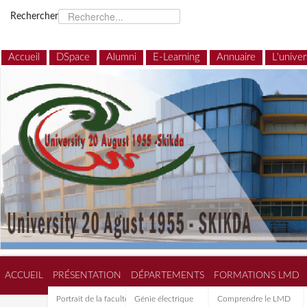
Rechercher
Accueil
DSpace
Alumni
E-Learning
Annuaire
L'univer
ACCUEIL
PRÉSENTATION
DÉPARTEMENTS
FORMATIONS LMD
Portrait de la faculté de
Génie électrique
Comprendre le LMD