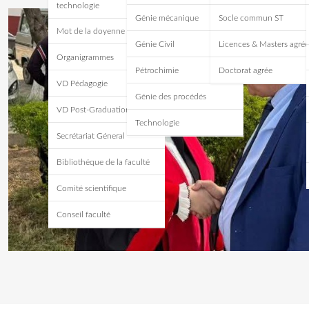
technologie
Génie mécanique
Socle commun ST
Mot de la doyenne
Génie Civil
Licences & Masters agrée
Organigrammes
Pétrochimie
Doctorat agrée
VD Pédagogie
Génie des procédés
VD Post-Graduation
Technologie
Secrétariat Géneral
Bibliothéque de la faculté
Comité scientifique
Conseil faculté