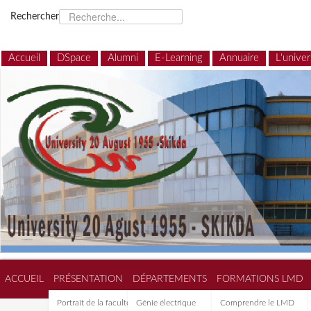
Rechercher
Accueil
DSpace
Alumni
E-Learning
Annuaire
L'univer
ACCUEIL
PRÉSENTATION
DÉPARTEMENTS
FORMATIONS LMD
Portrait de la faculté de
Génie électrique
Comprendre le LMD