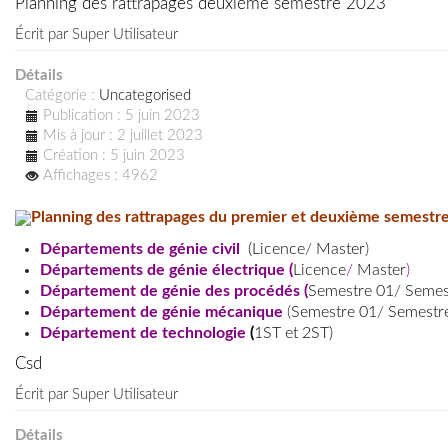
Planning des rattrapages deuxième semestre 2023
Écrit par
Super Utilisateur
Détails
Catégorie :
Uncategorised
Publication : 5 juin 2023
Mis à jour : 2 juillet 2023
Création : 5 juin 2023
Affichages : 4962
Planning des rattrapages du premier et deuxième semestre
Départements de génie civil
(
Licence
/
Master
)
Départements de génie électrique (
Licence
/
Master
)
Département de génie des procédés (
Semestre 01
/
Semes
Département de génie mécanique
(
Semestre 01
/
Semestr
Département de technologie
(
1ST et 2ST)
Csd
Écrit par
Super Utilisateur
Détails