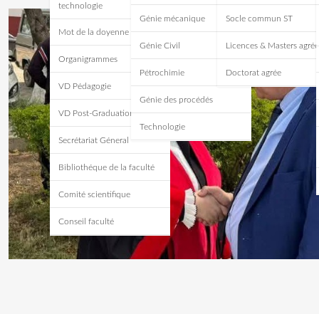
technologie
Génie mécanique
Socle commun ST
Mot de la doyenne
Génie Civil
Licences & Masters agrée
Organigrammes
Pétrochimie
Doctorat agrée
VD Pédagogie
Génie des procédés
VD Post-Graduation
Technologie
Secrétariat Géneral
Bibliothéque de la faculté
Comité scientifique
Conseil faculté