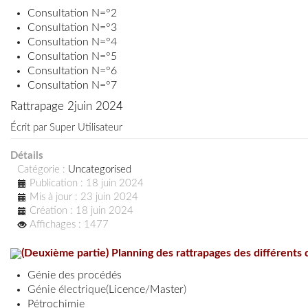
Consultation N=°2
Consultation N=°3
Consultation N=°4
Consultation N=°5
Consultation N=°6
Consultation N=°7
Rattrapage 2juin 2024
Écrit par
Super Utilisateur
Détails
Catégorie :
Uncategorised
Publication : 18 juin 2024
Mis à jour : 23 juin 2024
Création : 18 juin 2024
Affichages : 1477
(Deuxième partie) Planning des rattrapages des différent
Génie des procédés
Génie électrique(
Licence
/
Master
)
Pétrochimie