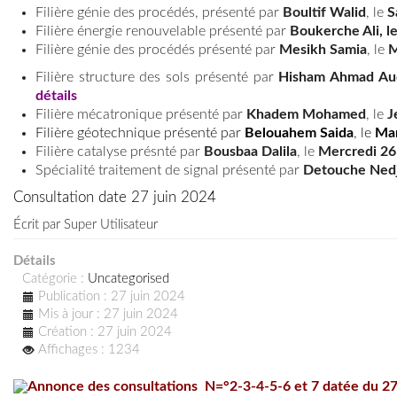
Filière génie des procédés, présenté par
Boultif Walid
, le
S
Filière énergie renouvelable présenté par
Boukerche Ali, le
Filière génie des procédés présenté par
Mesikh Samia
, le
M
Filière structure des sols présenté par
Hisham Ahmad Au
détails
Filière mécatronique présenté par
Khadem Mohamed
, le
J
Filière géotechnique
présenté par
Belouahem Saida
, le
Mar
Filière catalyse présnté par
Bousbaa Dalila
, le
Mercredi 26
Spécialité traitement de signal présenté par
Detouche Ned
Consultation date 27 juin 2024
Écrit par
Super Utilisateur
Détails
Catégorie :
Uncategorised
Publication : 27 juin 2024
Mis à jour : 27 juin 2024
Création : 27 juin 2024
Affichages : 1234
Annonce des consultations N=°2-3-4-5-6 et 7 datée du 27