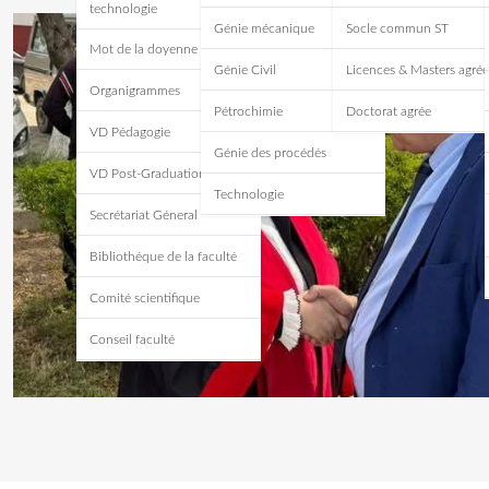
technologie
Génie mécanique
Socle commun ST
Mot de la doyenne
Génie Civil
Licences & Masters agrée
Organigrammes
Pétrochimie
Doctorat agrée
VD Pédagogie
Génie des procédés
VD Post-Graduation
Technologie
Secrétariat Géneral
Bibliothéque de la faculté
Comité scientifique
Conseil faculté