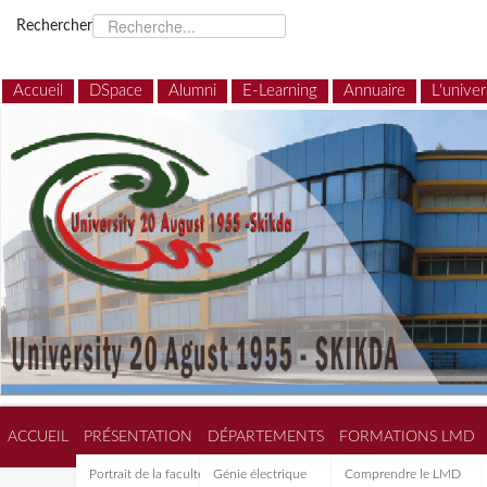
Rechercher
Accueil
DSpace
Alumni
E-Learning
Annuaire
L'univer
ACCUEIL
PRÉSENTATION
DÉPARTEMENTS
FORMATIONS LMD
Portrait de la faculté de
Génie électrique
Comprendre le LMD