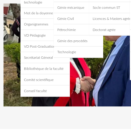
technologie
Génie mécanique
Socle commun ST
Mot de la doyenne
Génie Civil
Licences & Masters agrée
Organigrammes
Pétrochimie
Doctorat agrée
VD Pédagogie
Génie des procédés
VD Post-Graduation
Technologie
Secrétariat Géneral
Bibliothéque de la faculté
Comité scientifique
Conseil faculté