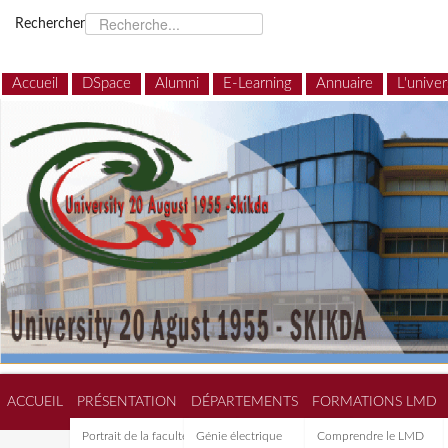
Rechercher
Accueil
DSpace
Alumni
E-Learning
Annuaire
L'univer
ACCUEIL
PRÉSENTATION
DÉPARTEMENTS
FORMATIONS LMD
Portrait de la faculté de
Génie électrique
Comprendre le LMD