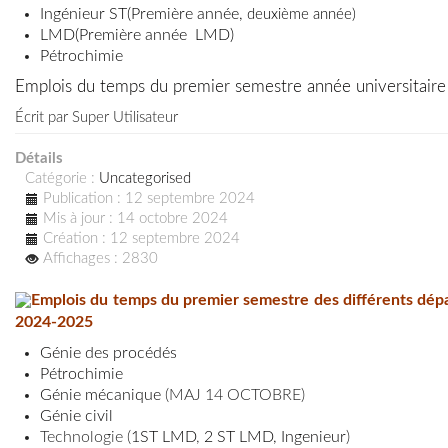
Ingénieur ST(
Première année
,
deuxième année)
LMD(Première année LMD
)
Pétrochimie
Emplois du temps du premier semestre année universitai
Écrit par
Super Utilisateur
Détails
Catégorie :
Uncategorised
Publication : 12 septembre 2024
Mis à jour : 14 octobre 2024
Création : 12 septembre 2024
Affichages : 2830
Emplois du temps du premier semestre des différents dépa
2024-2025
Génie des procédés
Pétrochimie
Génie mécanique
(MAJ 14 OCTOBRE)
Génie civil
Technologie (
1ST LMD
,
2 ST LMD,
Ingenieur
)