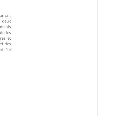
ur ont
s deux
tements
te les
res et
et des
nt été