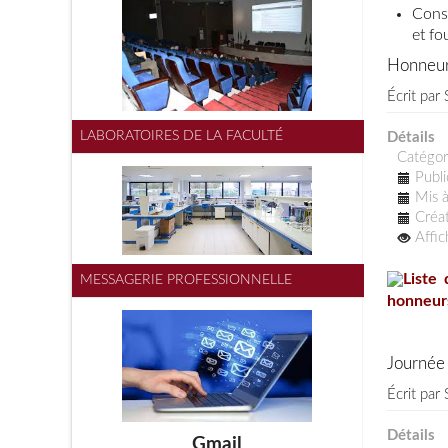
Consu
et f
Honneur
Écrit par
LABORATOIRES DE LA FACULTÉ
Détails
Catégor
Publi
Mis à
Créat
Affi
Liste
MESSAGERIE PROFESSIONNELLE
honneur
Journée 
Écrit par
Détails
Gmail