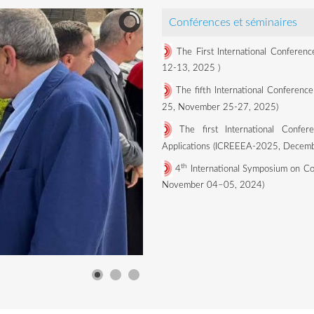
Conférences et séminaires
The First International Conferen
12-13, 2025
)
The fifth International Conference
25, November 25-27, 2025)
The first International Confe
Applications (ICREEEA-2025, Decemb
th
4
International Symposium on Co
November 04–05, 2024)