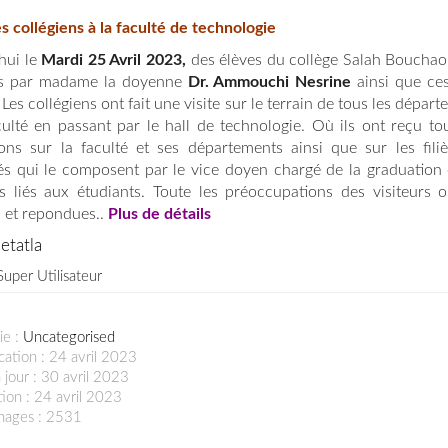
es collégiens à la faculté de technologie
hui le
Mardi
25 Avril 2023,
des élèves du collège Salah Bouchao
us par madame la doyenne
Dr. Ammouchi Nesrine
ainsi que ce
 Les collégiens ont fait une visite sur le terrain de tous les dépar
culté en passant par le hall de technologie. Où ils ont reçu tou
ions sur la faculté et ses départements ainsi que sur les filiè
tés qui le composent par le vice doyen chargé de la graduation 
s liés aux étudiants. Toute les préoccupations des visiteurs o
 et repondues..
Plus de détails
metatla
Super Utilisateur
ie :
Uncategorised
cation : 24 avril 2023
 jour : 30 avril 2023
ion : 24 avril 2023
chages : 2531