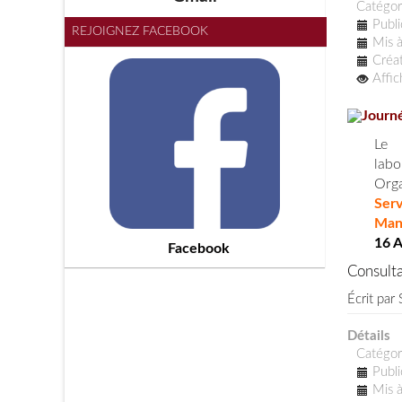
Catégor
Publi
REJOIGNEZ FACEBOOK
Mis à
Créat
Affi
Journ
Le 
labo
Orga
Ser
Man
16 A
Facebook
Consult
Écrit par
Détails
Catégor
Publi
Mis à