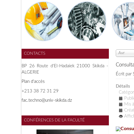
Avr
CONTACTS
Consulta
BP 26 Route d'El-Hadaiek 21000 Skikda -
ALGERIE
Écrit par
Plan d'accès
Détails
+213 38 72 31 29
Catégor
Publi
f
ac.techno@univ-skikda.dz
Mis à
Créat
Affi
CONFÉRENCES DE LA FACULTÉ
Consul