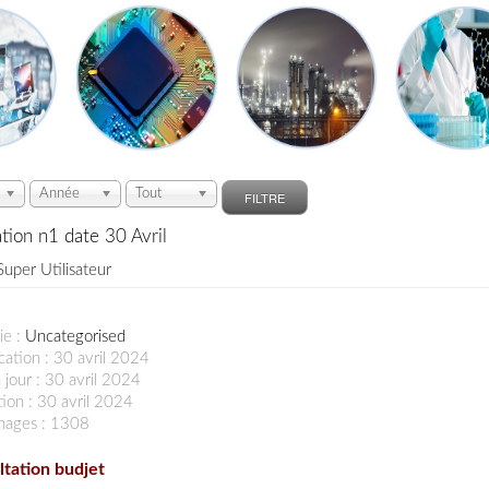
Année
Tout
FILTRE
tion n1 date 30 Avril
Super Utilisateur
ie :
Uncategorised
cation : 30 avril 2024
 jour : 30 avril 2024
ion : 30 avril 2024
chages : 1308
tation budjet