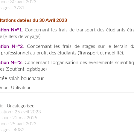
ion : 30 avril 2023
chages : 3731
lta
tions datées du 30 Avril 2023
ation N=°
1
.
Concernant les frais de transport des étudiants étr
e (Billets de voyage)
ation N=°2
. Concernant les frais de stages sur le terrain d
professionnel au profit des étudiants (Transport et mobilité).
ation N=°3
. Concernant l'organisation des événements scientifiq
es (Soutient logistique)
ycée salah bouchaour
Super Utilisateur
ie :
Uncategorised
cation : 25 avril 2023
 jour : 22 mai 2025
ion : 25 avril 2023
chages : 4082