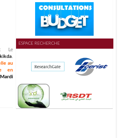
ESPACE RECHERCHE
ec Le
kikda
.
elle au
le en
 Mardi