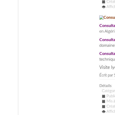
Créat
Affi
Consu
Consult
en Algéri
Consult
domaine 
Consult
techniqu
Visite l
Écrit par
Détails
Catégor
Publi
Mis à
Créat
Affi