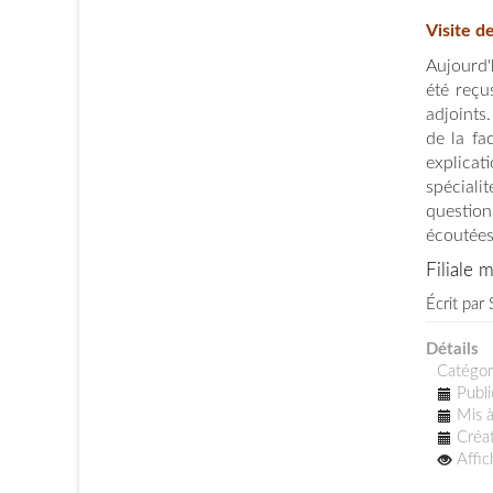
Visite d
Aujourd'
été reç
adjoints.
de la fa
explicat
spéciali
question
écoutées
Filiale 
Écrit par
Détails
Catégor
Publi
Mis à
Créat
Affi