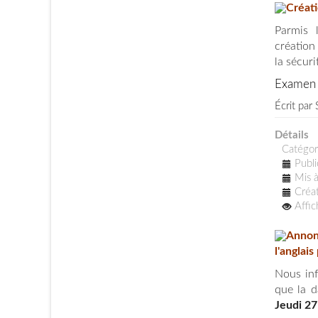
Créati
Parmis 
création 
la sécur
Examen 
Écrit par
Détails
Catégor
Publi
Mis à
Créat
Affi
Annonc
l'anglai
Nous inf
que la d
Jeudi 27