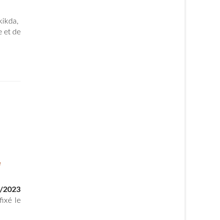
kikda,
e et de
e
/2023
ixé le