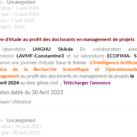
ie :
Uncategorised
cation : 7 avril 2024
 jour : 15 avril 2024
ion : 7 avril 2024
chages : 1466
ée d'étude au profit des doctorants en management de projets
laboratoire
LMGHU Skikda
En collaboration av
ratoire
LAVMF-Constantine3
et Le laboratoire
ECOFIMA- S
nise une journée d'étude
Sous le thème :
L’Intelligence Artifici
vice de la Recherche Scientifique et Opérationnel
agement
au profit des doctorants en management de projets
le
vril 2024
au bloc génie civil .
.
Télécharger l'annonce
ation datée du 30 Avril 2023
Super Utilisateur
ie :
Uncategorised
cation : 30 avril 2023
 jour : 30 avril 2023