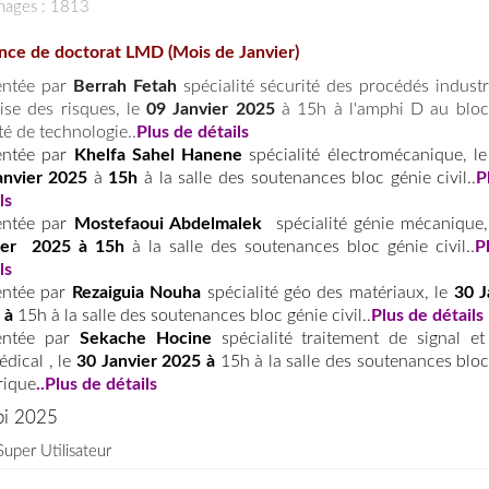
chages : 1813
ce de doctorat LMD (Mois de Janvier)
entée par
Berrah Fetah
spécialité sécurité des procédés industr
ise des risques, le
09 Janvier 2025
à 15h à l'amphi D au blo
té de technologie..
Plus de détails
entée par
Khelfa Sahel Hanene
spécialité électromécanique, l
anvier 2025
à
15h
à la salle des soutenances bloc génie civil..
P
ls
entée par
Mostefaoui Abdelmalek
spécialité génie mécanique,
ier 2025 à 15h
à la salle des soutenances bloc génie civil..
P
ls
entée par
Rezaiguia Nouha
spécialité géo des matériaux, le
30 J
 à
15h à la salle des soutenances bloc génie civil..
Plu
s de détails
entée par
Sekache Hocine
spécialité traitement de signal et
dical , le
30 Janvier 2025 à
15h à la salle des soutenances bloc
rique
..
Plus de détails
pi 2025
Super Utilisateur