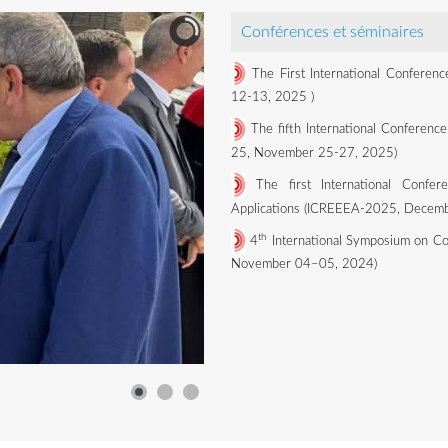
Conférences et séminaires
The First International Conferen
12-13, 2025
)
The fifth International Conference
25, November 25-27, 2025)
The first International Confe
Applications (ICREEEA-2025, Decemb
th
4
International Symposium on Co
November 04–05, 2024)