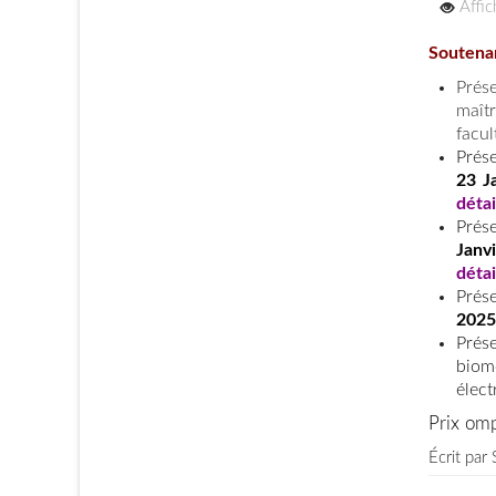
Affi
Soutenan
Prés
maîtr
facul
Prés
23 J
détai
Prés
Janv
détai
Prés
2025
Prés
biomé
élect
Prix om
Écrit par