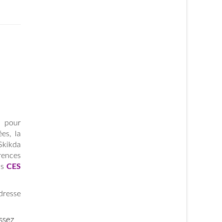
s pour
es, la
Skikda
rences
ns
CES
dresse
ssez