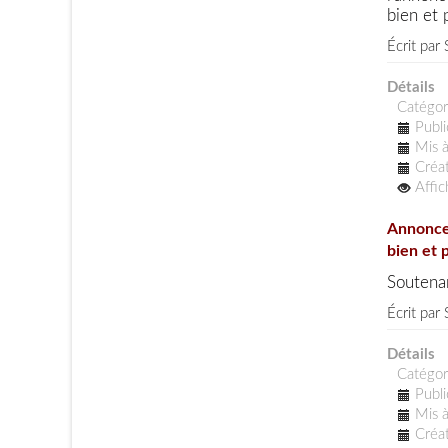
bien et 
Écrit par
Détails
Catégor
Publi
Mis à
Créat
Affi
Annonce
bien et p
Soutena
Écrit par
Détails
Catégor
Publi
Mis à
Créat