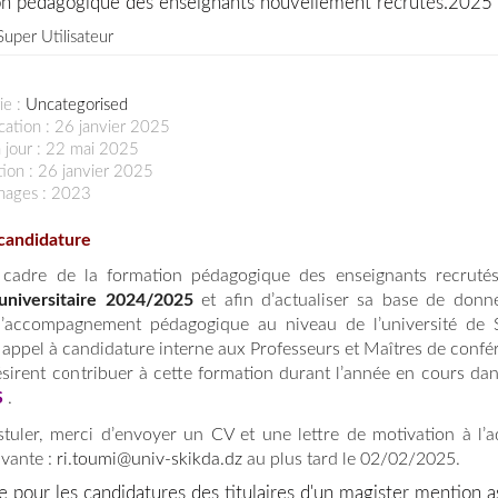
on pédagogique des enseignants nouvellement recrutés.2025
Super Utilisateur
ie :
Uncategorised
cation : 26 janvier 2025
 jour : 22 mai 2025
ion : 26 janvier 2025
chages : 2023
candidature
 cadre de la formation pédagogique des enseignants recruté
universitaire 2024/2025
et afin d’actualiser sa base de donné
 d’accompagnement pédagogique au niveau de l’université de 
 appel à candidature interne aux Professeurs et Maîtres de confé
ésirent contribuer à cette formation durant l’année en cours da
S
.
tuler, merci d’envoyer un CV et une lettre de motivation à l’a
ivante :
ri.toumi@univ-skikda.dz
au plus tard le 02/02/2025.
e pour les candidatures des titulaires d'un magister mention a