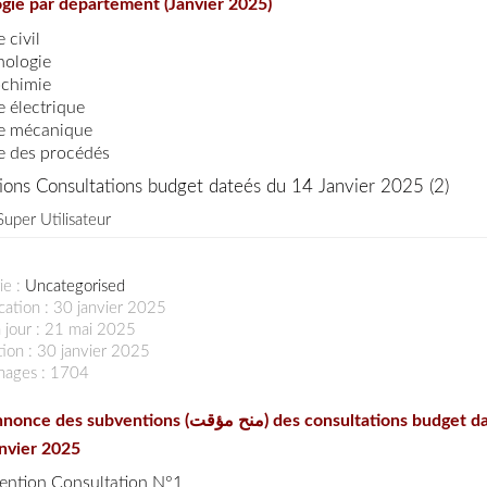
gie par département (Janvier 2025)
 civil
nologie
ochimie
e électrique
e mécanique
e des procédés
ions Consultations budget dateés du 14 Janvier 2025 (2)
Super Utilisateur
ie :
Uncategorised
cation : 30 janvier 2025
 jour : 21 mai 2025
ion : 30 janvier 2025
chages : 1704
ce des subventions (منح مؤقت) des consultations budget datées
nvier 2025
ention Consultation N°1