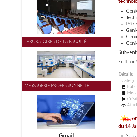
technolo
Genie
Tech
Pétr
Géni
Géni
LABORATOIRES DE LA FACULTÉ
Géni
Subvent
Écrit par
Détails
Catégor
MESSAGERIE PROFESSIONNELLE
Publi
Mis à
Créat
Affi
Annon
du 14 Ja
Gmail
Subv