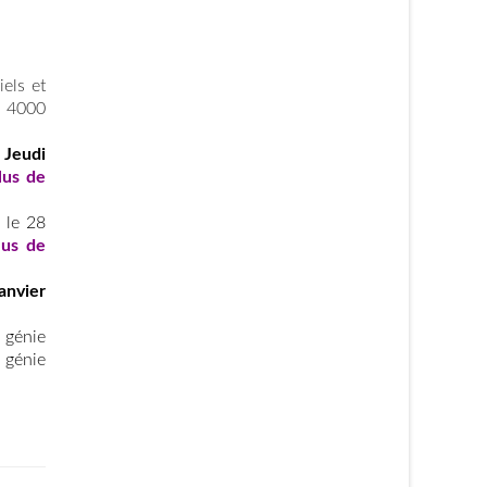
iels et
c 4000
e
Jeudi
lus de
 le 28
lus de
anvier
 génie
 génie