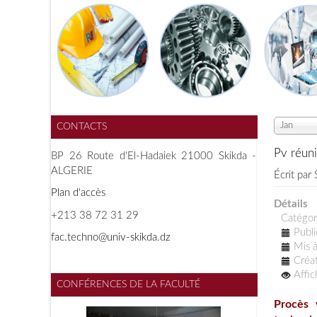
Jan
CONTACTS
Pv réuni
BP 26 Route d'El-Hadaiek 21000 Skikda -
ALGERIE
Écrit par
Plan d'accès
Détails
+213 38 72 31 29
Catégor
Publi
f
ac.techno@univ-skikda.dz
Mis à
Créat
Affi
CONFÉRENCES DE LA FACULTÉ
Procès 