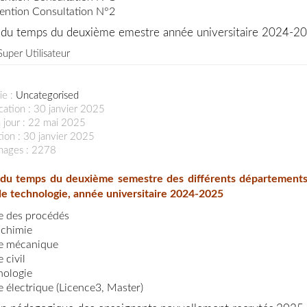
ention Consultation N°2
 du temps du deuxième emestre année universitaire 2024-2
Super Utilisateur
ie :
Uncategorised
cation : 30 janvier 2025
 jour : 22 mai 2025
ion : 30 janvier 2025
chages : 2278
 du temps du deuxième semestre des différents départements
de technologie, année universitaire 2024-2025
e des procédés
ochimie
e mécanique
 civil
nologie
e électrique
(
Licence3
,
Master
)