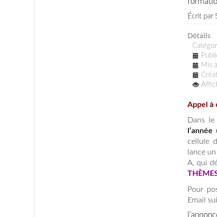
formati
Écrit par
Détails
Catégor
Publi
Mis à
Créat
Affi
Appel à 
Dans le
l’année 
cellule
lance un
A, qui d
THÈME
Pour pos
Email su
l'annonc