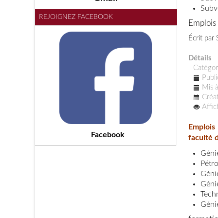
Subv
REJOIGNEZ FACEBOOK
Emplois
Écrit par
Détails
Catégor
Publi
Mis à
Créat
Affi
Emplois
Facebook
faculté 
Géni
Pétr
Géni
Génie
Tech
Géni