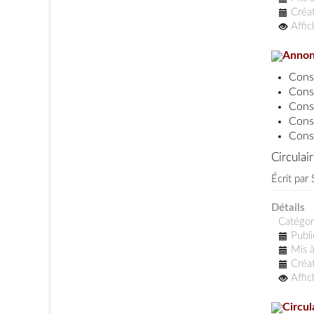
Créat
Affi
Annonc
Cons
Cons
Cons
Cons
Cons
Circula
Écrit par
Détails
Catégor
Publi
Mis à
Créat
Affi
Circul