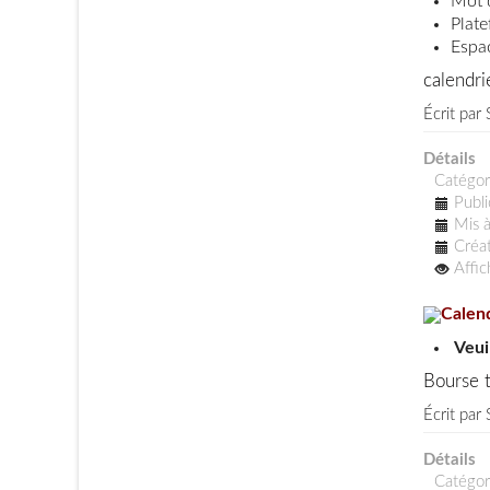
Mot 
Plat
Espac
calendr
Écrit par
Détails
Catégor
Publi
Mis à
Créat
Affi
Calend
Veui
Bourse t
Écrit par
Détails
Catégor