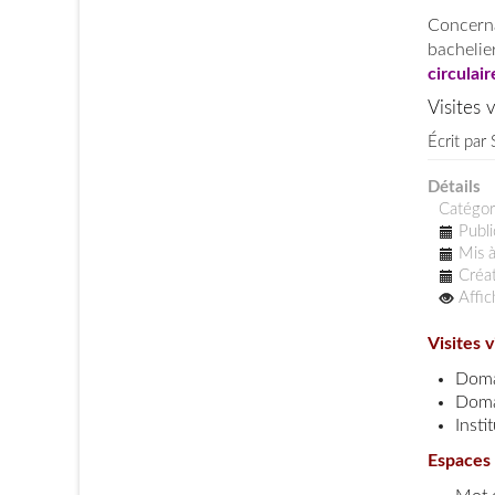
Concern
bacheli
circulai
Visites 
Écrit par
Détails
Catégor
Publi
Mis à
Créat
Affi
Visites v
Doma
Doma
Insti
Espaces v