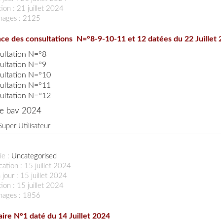
ion : 21 juillet 2024
chages : 2125
e des consultations N=°8-9-10-11 et 12 datées du 22 Juillet
ultation N=°8
ultation N=°9
ultation N=°10
ultation N=°11
ultation N=°12
ire bav 2024
Super Utilisateur
ie :
Uncategorised
cation : 15 juillet 2024
 jour : 15 juillet 2024
ion : 15 juillet 2024
chages : 1856
aire N°1 daté du 14 Juillet 2024