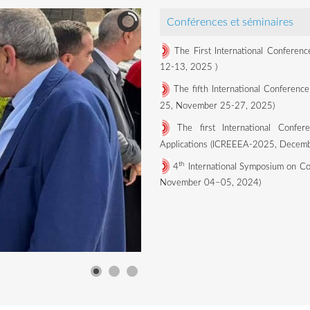
Conférences et séminaires
The First International Conferen
12-13, 2025
)
The fifth International Conference
25, November 25-27, 2025)
The first International Confe
Applications (ICREEEA-2025, Decemb
th
4
International Symposium on Co
November 04–05, 2024)