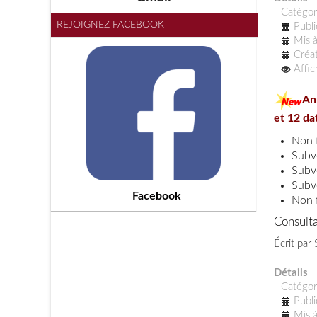
Catégor
REJOIGNEZ FACEBOOK
Publi
Mis à
Créat
Affi
Annonc
et 12 da
Subv
Subv
Subv
Facebook
Consulta
Écrit par
Détails
Catégor
Publi
Mis à