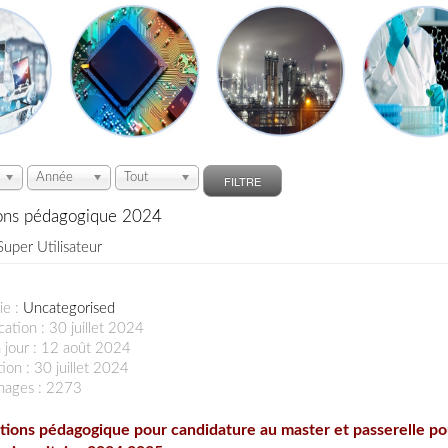
Année
Tout
FILTRE
ons pédagogique 2024
Super Utilisateur
ie :
Uncategorised
cation : 30 juillet 2024
 jour : 12 août 2024
ion : 30 juillet 2024
chages : 2273
ions pédagogique pour candidature au master et passerelle po