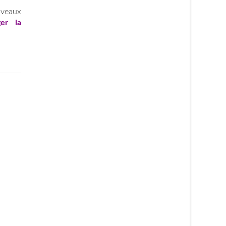
uveaux
ger la