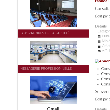
l'année 
Consulta
Écrit par
Détails
Catégor
LABORATOIRES DE LA FACULTÉ
Publi
Mis à
Créat
Affi
Annon
Cons
MESSAGERIE PROFESSIONNELLE
Cons
Cons
Cons
Subventi
Écrit par
Gmail
Détails