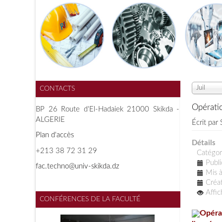
Juil
CONTACTS
Opérati
BP 26 Route d'El-Hadaiek 21000 Skikda -
ALGERIE
Écrit par
Plan d'accès
Détails
+213 38 72 31 29
Catégor
Publi
f
ac.techno@univ-skikda.dz
Mis à
Créat
Affi
CONFÉRENCES DE LA FACULTÉ
Opérat