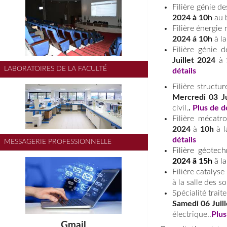
Filière génie d
2024 à 10h
au 
Filière énergie
2024 á 10h
à la
Filière génie 
Juillet 2024
à
LABORATOIRES DE LA FACULTÉ
détails
Filière structu
Mercredi 03 Ju
civil.
.
Plus de d
Filière mécatr
2024
à
10h
à l
détails
MESSAGERIE PROFESSIONNELLE
Filière géotec
2024 ã 15h
ã la
Filière catalys
à la salle des s
Spécialité trai
Samedi
06 Juil
électrique..
Plus
Gmail