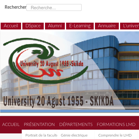
Rechercher
Accueil
DSpace
Alumni
E-Learning
Annuaire
L'univer
ACCUEIL
PRÉSENTATION
DÉPARTEMENTS
FORMATIONS LMD
Portrait de la faculté de
Génie électrique
Comprendre le LMD