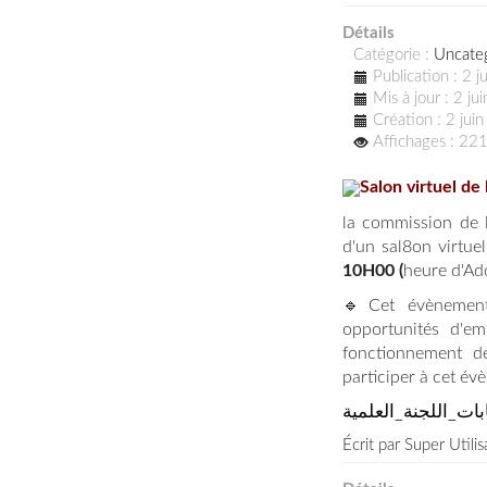
Détails
Catégorie :
Uncate
Publication : 2 
Mis à jour : 2 j
Création : 2 jui
Affichages : 22
Salon virtuel de
la commission de l
d'un sal8on virtuel
10H00 (
heure d'Ad
🔹Cet évènement 
opportunités d'em
fonctionnement de
participer à cet évè
بات_اللجنة_العلمية
Écrit par
Super Utilis