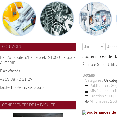
CONTACTS
Soutenances de do
BP 26 Route d'El-Hadaiek 21000 Skikda -
ALGERIE
Écrit par
Super Utilis
Plan d'accès
Détails
+213 38 72 31 29
Catégorie :
Uncate
Publication : 30
f
ac.techno@univ-skikda.dz
Mis à jour : 1 ju
Création : 30 j
Affichages : 25
CONFÉRENCES DE LA FACULTÉ
Soutenances de 