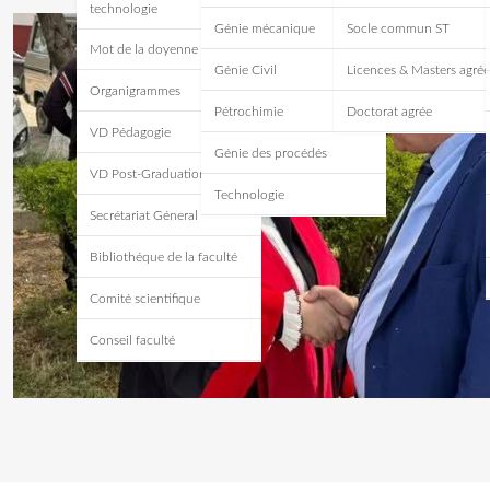
technologie
Génie mécanique
Socle commun ST
Mot de la doyenne
Génie Civil
Licences & Masters agrée
Organigrammes
Pétrochimie
Doctorat agrée
VD Pédagogie
Génie des procédés
VD Post-Graduation
Technologie
Secrétariat Géneral
Bibliothéque de la faculté
Comité scientifique
Conseil faculté