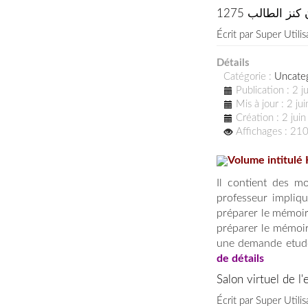
نز الطالب 1275
Écrit par
Super Utilis
Détails
Catégorie :
Uncate
Publication : 2 
Mis à jour : 2 j
Création : 2 jui
Affichages : 21
Volume intitulé 
Il contient des mo
professeur impliqu
préparer le mémoir
préparer le mémoir
une demande etude
de détails
Salon virtuel de l
Écrit par
Super Utilis