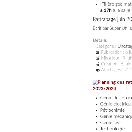
Filière géo mat
à 17h
à la salle
Rattrapage juin 2
Écrit par
Super Utilis
Détails
Catégorie :
Uncate
Publication : 6 
Mis à jour : 9 j
Création : 6 jui
Affichages : 22
Planning des ra
2023/2024
Génie des proc
Génie électriqu
Pétrochimie
Génie mécaniq
Génie civil
Technologie