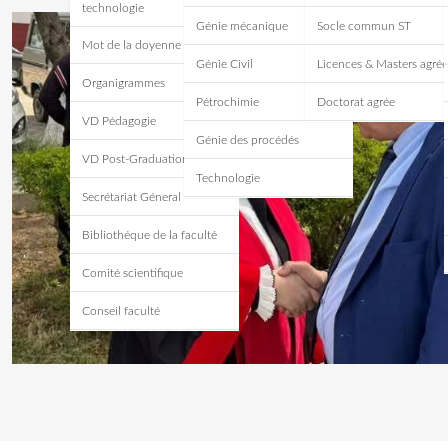
technologie
Génie mécanique
Socle commun ST
Mot de la doyenne
Génie Civil
Licences & Masters agrée
Organigrammes
Pétrochimie
Doctorat agrée
VD Pédagogie
Génie des procédés
VD Post-Graduation
Technologie
Secrétariat Géneral
Bibliothéque de la faculté
Comité scientifique
Conseil faculté