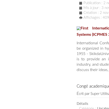
Publication : 2
Mis à jour : 3 
Création : 2 n
Affichages : 40
First Interna
Systems (ICPMES 
International Con
be organized in hy
1955 - SkikdaUnive
is to provide an 
industry, and stude
discuss their ideas,
Congé academiqu
Écrit par
Super Utilis
Détails
Catégorie :
Uncate