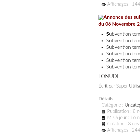
Affichages : 14
Annonce des subventions tempo
du 06 Novembre 
S
ubvention tem
Subvention tem
Subvention tem
Subvention tem
Subvention tem
Subvention tem
LONUDI
Écrit par
Super Utilis
Détails
Catégorie :
Uncate
Publication : 8
Mis à jour : 16
Création : 8 n
Affichages : 24