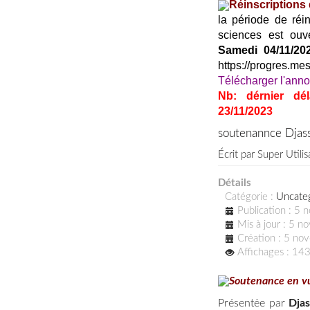
Réinscriptions
la période de réi
sciences est ouve
Samedi 04/11/20
https://progres.me
Télécharger l'ann
Nb: dérnier dél
23/11/2023
soutenannce Djas
Écrit par
Super Utilis
Détails
Catégorie :
Uncate
Publication : 5
Mis à jour : 5 
Création : 5 n
Affichages : 14
Soutenance en vu
Présentėe par
Dja