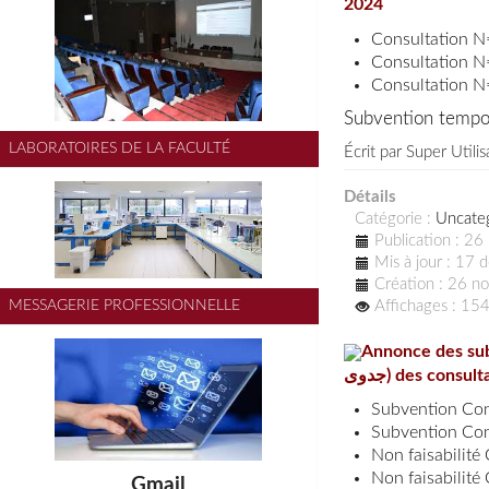
2024
Consultation 
Consultation 
Consultation 
Subvention tempo
LABORATOIRES DE LA FACULTÉ
Écrit par
Super Utilis
Détails
Catégorie :
Uncate
Publication : 2
Mis à jour : 17
Création : 26 
Affichages : 15
MESSAGERIE PROFESSIONNELLE
Annonce des subventions tempo
جدوى) des con
Subvention Con
Subvention Con
Non faisabilité
Non faisabilité
Gmail