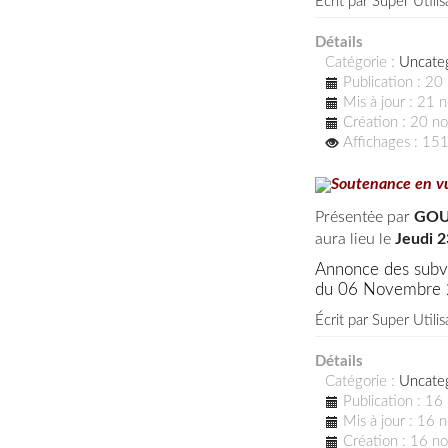
Écrit par
Super Utilis
Détails
Catégorie :
Uncate
Publication : 2
Mis à jour : 21
Création : 20 
Affichages : 15
Soutenance en vu
Présentėe par
GOU
aura lieu le
Jeudi 
Annonce des subventions temporai
du 06 Novembre
Écrit par
Super Utilis
Détails
Catégorie :
Uncate
Publication : 1
Mis à jour : 16
Création : 16 