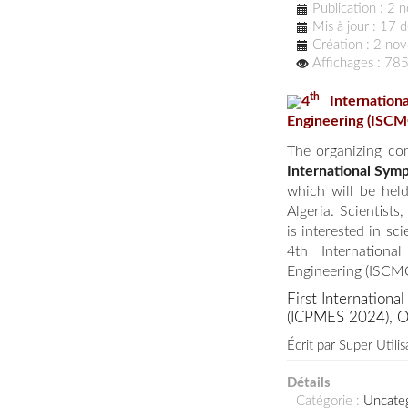
Publication : 2
Mis à jour : 17
Création : 2 n
Affichages : 78
th
4
Internation
Engineering (ISCM
The organizing co
International Sym
which will be hel
Algeria.
Scientists
is interested in sc
4th Internation
Engineering (ISCM
First Internation
(ICPMES 2024), Oc
Écrit par
Super Utilis
Détails
Catégorie :
Uncate