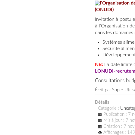
l’Organisation 
(ONUDI)
Invitation à postu
à l’Organisation d
dans les domaines s
Systèmes alime
Sécurité alimen
Développement r
NB:
La date limite
LONUDI-recrutem
Consultations bu
Écrit par
Super Utilis
Détails
Catégorie :
Uncate
Publication : 7
Mis à jour : 7 
Création : 7 n
Affichages : 14