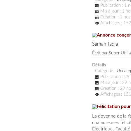
Publication : 1
Mis à jour : 1 
Création : 1 n
Affichages : 15
Annonce conçern
Samah fadla
Écrit par
Super Utilis
Détails
Catégorie :
Uncate
Publication : 2
Mis à jour : 29
Création : 29 
Affichages : 15
Félicitation pou
La doyenne de la f
chaleureuses félici
Électrique, Facult