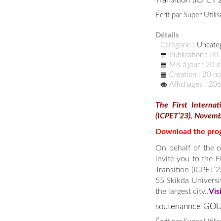
Écrit par
Super Utilis
Détails
Catégorie :
Uncate
Publication : 2
Mis à jour : 20
Création : 20 
Affichages : 20
The First Interna
(ICPET’23),
Novemb
Download the prog
On behalf of the o
invite you to the 
Transition (ICPET’2
55 Skikda Universi
the largest city..
Vis
soutenannce GOU