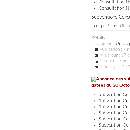
Consultation 
Consultation 
Subventions Cons
Écrit par
Super Utilis
Détails
Catégorie :
Uncate
Publication : 7
Mis à jour : 17
Création : 7 n
Affichages : 17
Annonce des subventions(منح مؤقت) des consu
datées du 30 Oct
Subvention Con
Subvention Con
Subvention Con
Subvention Con
Subvention Con
Subvention Con