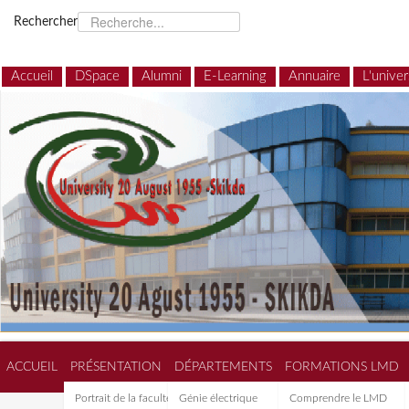
Rechercher
Accueil
DSpace
Alumni
E-Learning
Annuaire
L'univer
ACCUEIL
PRÉSENTATION
DÉPARTEMENTS
FORMATIONS LMD
Portrait de la faculté de
Génie électrique
Comprendre le LMD