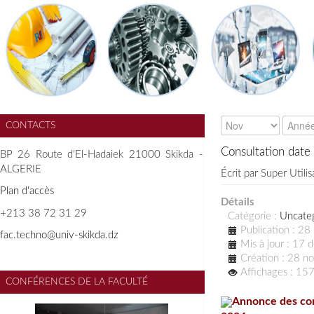
CONTACTS
Consultation dat
BP 26 Route d'El-Hadaiek 21000 Skikda -
ALGERIE
Écrit par
Super Utilis
Plan d'accès
Détails
+213 38 72 31 29
Catégorie :
Uncate
Publication : 2
f
ac.techno@univ-skikda.dz
Mis à jour : 17
Création : 28 
Affichages : 15
CONFÉRENCES DE LA FACULTÉ
Annonce des con