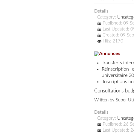
Details
Category:
Uncateg
Published: 09 
Last Updated: 
Created: 09 Se
Hits: 2170
Annonces
Transferts inte
Réinscription
universitaire 
I
nscriptions fi
Consultations bu
Written by
Super Uti
Details
Category:
Uncateg
Published: 26 
Last Updated: 