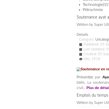
Technologie
(
1S
Pétrochimie
Soutenance ayat 
Written by
Super Uti
Details
Category:
Uncateg
Published: 05 
Last Updated: 
Created: 05 Se
Hits: 1918
Soutenance en vu
Présentėe
par
Aya
bãtis. La soutenan
civil..
Plus de détai
Emplois du temps
Written by
Super Uti