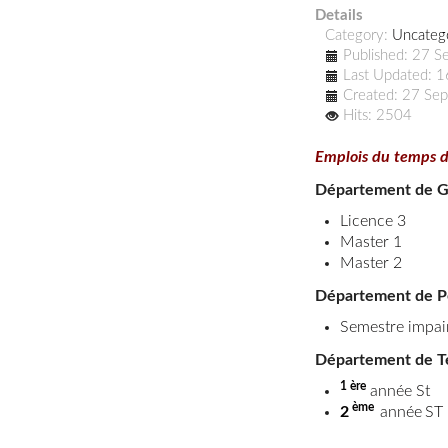
Details
Category:
Uncateg
Published: 27 
Last Updated: 
Created: 27 Se
Hits: 2504
Emplois du temps 
Département de G
Licence 3
Master 1
Master 2
Département de P
Semestre impai
Département de T
1 ère
année St
ème
2
année
ST