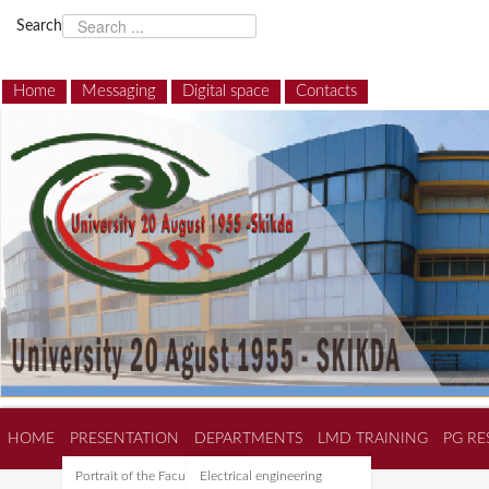
Search
Home
Messaging
Digital space
Contacts
HOME
PRESENTATION
DEPARTMENTS
LMD TRAINING
PG RE
Portrait of the Faculty of
Electrical engineering