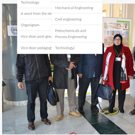
Technology
Mechanical Engineering
A word from the dean
Civil engineering
Organigram
Petrochemicals and
Vice dean post-graduate
Process Engineering
Vice dean pedagogy
Technology)