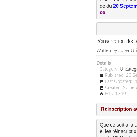
de du 
20 Septem
ce
Réinscription docto
Written by
Super Uti
Details
Category:
Uncateg
Published: 20 
Last Updated: 
Created: 20 Se
Hits: 1340
Réinscription a
Que ce soit à la
e, les réinscripti