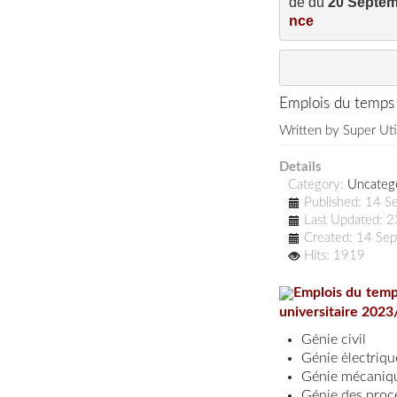
de du 
20 Septem
nce
Emplois du temps
Written by
Super Uti
Details
Category:
Uncateg
Published: 14 
Last Updated: 
Created: 14 Se
Hits: 1919
Emplois du temp
universitaire 202
Génie civil
Génie ėlectriqu
Génie mécaniq
Génie des proc