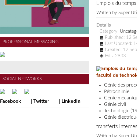
Emplois du temps
Written by
Super Uti
Details
Category:
Uncateg
Published: 12 
PROFESSIONAL MESSAGING
Last Updated: 
Created: 12 Se
Hits: 2833
Emplois du temp
faculté de technol
SOCIAL NETWORKS
Génie des proc
Pétrochimie
Génie mécaniq
Facebook
|
Twitter
|
LinkedIn
Génie civil
Technologie (
1
Génie électriq
transferts interne
Written by
Super Uti