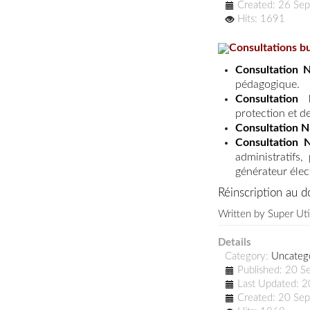
Created: 26 Se
Hits: 1691
Consultations b
Consultation 
pédagogique
.
Consultation
protection et d
Consultation N
Consultation 
administratifs
générateur élec
Réinscription au 
Written by
Super Uti
Details
Category:
Uncateg
Published: 20 
Last Updated: 
Created: 20 Se