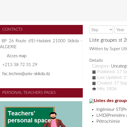
CONTACTS
Liste groupes st
BP 26 Route d'El-Hadaiek 21000 Skikda -
ALGERIE
Written by
Super Uti
A
cces map
Details
+213 38 72 31 29
Category:
Uncateg
Published: 17 
f
ac.techno@univ-skikda.dz
Last Updated: 
Created: 17 Se
Hits: 1836
PERSONAL TEACHERS PAGES
Listes des group
Ingénieur ST(
Pr
LMD(Première
Pétrochimie